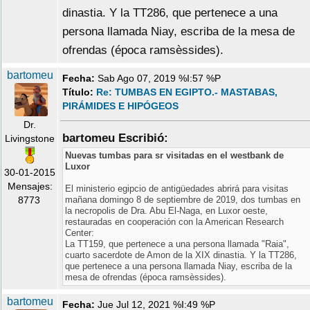
dinastia. Y la TT286, que pertenece a una
persona llamada Niay, escriba de la mesa de
ofrendas (época ramsèssides).
bartomeu
Fecha:
Sab Ago 07, 2019 %I:57 %P
Título:
Re: TUMBAS EN EGIPTO.- MASTABAS,
PIRÁMIDES E HIPÓGEOS
Dr.
bartomeu Escribió:
Livingstone
Nuevas tumbas para sr visitadas en el westbank de
Luxor
30-01-2015
Mensajes:
El ministerio egipcio de antigüedades abrirá para visitas
8773
mañana domingo 8 de septiembre de 2019, dos tumbas en
la necropolis de Dra. Abu El-Naga, en Luxor oeste,
restauradas en cooperación con la American Research
Center:
La TT159, que pertenece a una persona llamada "Raia",
cuarto sacerdote de Amon de la XIX dinastia. Y la TT286,
que pertenece a una persona llamada Niay, escriba de la
mesa de ofrendas (época ramsèssides).
bartomeu
Fecha:
Jue Jul 12, 2021 %I:49 %P