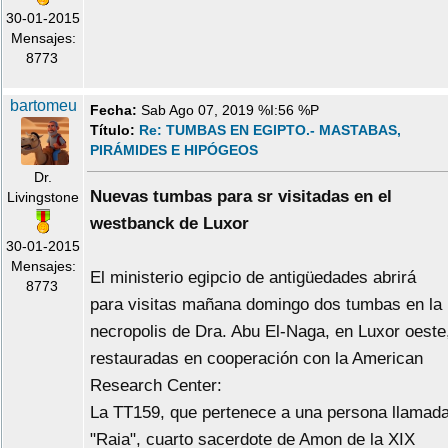
30-01-2015
Mensajes:
8773
bartomeu
Fecha:
Sab Ago 07, 2019 %I:56 %P
Título:
Re: TUMBAS EN EGIPTO.- MASTABAS,
PIRÁMIDES E HIPÓGEOS
Dr.
Nuevas tumbas para sr visitadas en el
Livingstone
westbanck de Luxor
30-01-2015
Mensajes:
El ministerio egipcio de antigüedades abrirá
8773
para visitas mañana domingo dos tumbas en la
necropolis de Dra. Abu El-Naga, en Luxor oeste
restauradas en cooperación con la American
Research Center:
La TT159, que pertenece a una persona llamad
"Raia", cuarto sacerdote de Amon de la XIX