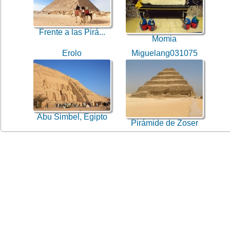
Frente a las Pirá...
Momia
Erolo
Miguelang031075
Abu Simbel, Egipto
Pirámide de Zoser