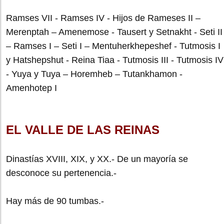
Ramses VII - Ramses IV - Hijos de Rameses II –
Merenptah – Amenemose - Tausert y Setnakht - Seti II
– Ramses I – Seti I – Mentuherkhepeshef - Tutmosis I
y Hatshepshut - Reina Tiaa - Tutmosis III - Tutmosis IV
- Yuya y Tuya – Horemheb – Tutankhamon -
Amenhotep I
EL VALLE DE LAS REINAS
Dinastías XVIII, XIX, y XX.- De un mayoría se
desconoce su pertenencia.-
Hay más de 90 tumbas.-