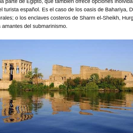
a parte de Egipto, que también ofrece opciones inolvida
 turista español. Es el caso de los oasis de Bahariya, 
urales; o los enclaves costeros de Sharm el-Sheikh, Hu
os amantes del submarinismo.