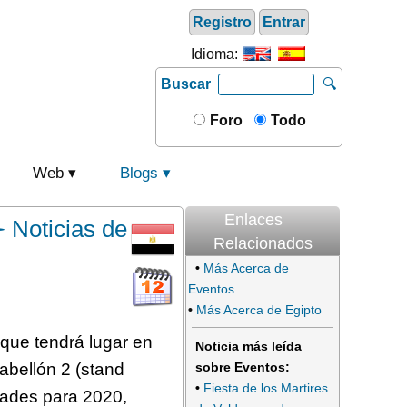
Registro
Entrar
Idioma:
Buscar
🔍
Foro
Todo
Web
Blogs
Enlaces
️ Noticias de
Relacionados
•
Más Acerca de
Eventos
•
Más Acerca de Egipto
 que tendrá lugar en
Noticia más leída
abellón 2 (stand
sobre Eventos:
•
Fiesta de los Martires
dades para 2020,