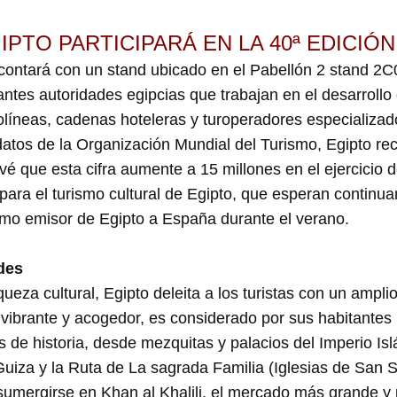
PTO PARTICIPARÁ EN LA 40ª EDICIÓN
 contará con un stand ubicado en el Pabellón 2 stand 2C
tantes autoridades egipcias que trabajan en el desarroll
rolíneas, cadenas hoteleras y turoperadores especializad
atos de la Organización Mundial del Turismo, Egipto rec
evé que esta cifra aumente a 15 millones en el ejercici
ara el turismo cultural de Egipto, que esperan continu
smo emisor de Egipto a España durante el verano.
des
ueza cultural, Egipto deleita a los turistas con un ampli
 vibrante y acogedor, es considerado por sus habitantes
os de historia, desde mezquitas y palacios del Imperio Is
iza y la Ruta de La sagrada Familia (Iglesias de San Se
sumergirse en Khan al Khalili, el mercado más grande y 