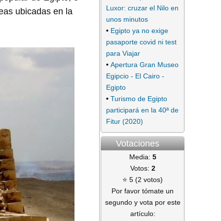
Luxor: cruzar el Nilo en
teas ubicadas en la
unos minutos
•
Egipto ya no exige
pasaporte covid ni test
para Viajar
•
Apertura Gran Museo
Egipcio - El Cairo -
Egipto
•
Turismo de Egipto
participará en la 40ª de
Fitur (2020)
Votaciones
Media:
5
Votos:
2
⭐ 5 (2 votos)
Por favor tómate un
segundo y vota por este
artículo: