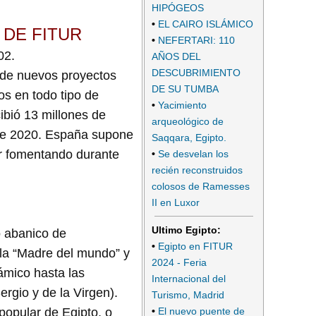
HIPÓGEOS
•
EL CAIRO ISLÁMICO
 DE FITUR
•
NEFERTARI: 110
02.
AÑOS DEL
DESCUBRIMIENTO
o de nuevos proyectos
DE SU TUMBA
os en todo tipo de
•
Yacimiento
ibió 13 millones de
arqueológico de
o de 2020. España supone
Saqqara, Egipto.
ar fomentando durante
•
Se desvelan los
recién reconstruidos
colosos de Ramesses
II en Luxor
Ultimo Egipto:
o abanico de
•
Egipto en FITUR
 la “Madre del mundo” y
2024 - Feria
lámico hasta las
Internacional del
rgio y de la Virgen).
Turismo, Madrid
•
El nuevo puente de
popular de Egipto, o