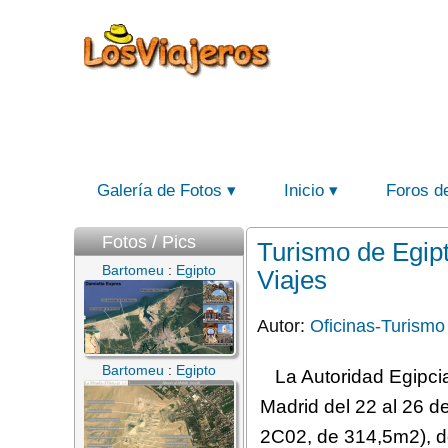
Galería de Fotos
Inicio
Foros d
Fotos / Pics
Turismo de Egipto
Bartomeu
:
Egipto
Viajes
Autor:
Oficinas-Turismo
Bartomeu
:
Egipto
La Autoridad Egipci
Madrid del 22 al 26 d
2C02, de 314,5m2), d