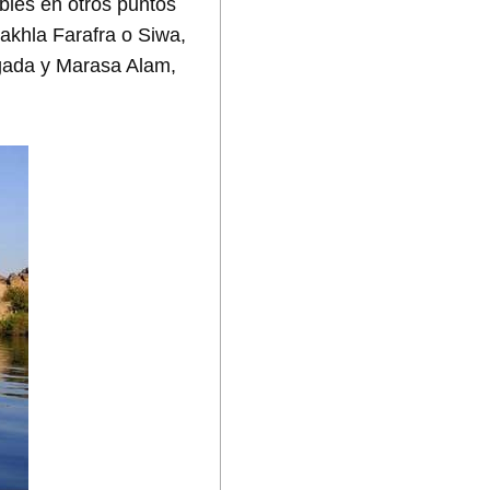
bles en otros puntos
Dakhla Farafra o Siwa,
rgada y Marasa Alam,