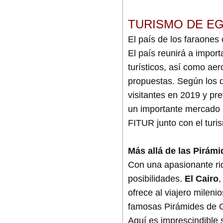
TURISMO DE EGI
El país de los faraones
El país reunirá a impor
turísticos, así como ae
propuestas. Según los d
visitantes en 2019 y pr
un importante mercado p
FITUR junto con el turi
Más allá de las Pirámi
Con una apasionante riq
posibilidades.
El Cairo
,
ofrece al viajero mileni
famosas Pirámides de Gu
Aquí es imprescindible 