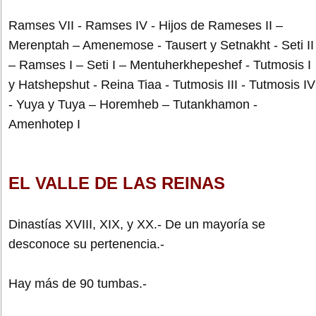
Ramses VII - Ramses IV - Hijos de Rameses II –
Merenptah – Amenemose - Tausert y Setnakht - Seti II
– Ramses I – Seti I – Mentuherkhepeshef - Tutmosis I
y Hatshepshut - Reina Tiaa - Tutmosis III - Tutmosis IV
- Yuya y Tuya – Horemheb – Tutankhamon -
Amenhotep I
EL VALLE DE LAS REINAS
Dinastías XVIII, XIX, y XX.- De un mayoría se
desconoce su pertenencia.-
Hay más de 90 tumbas.-