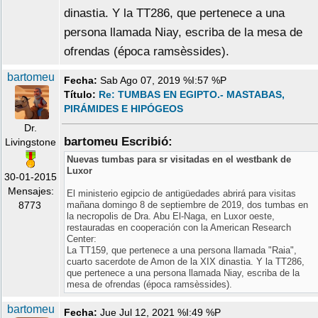
dinastia. Y la TT286, que pertenece a una
persona llamada Niay, escriba de la mesa de
ofrendas (época ramsèssides).
bartomeu
Fecha:
Sab Ago 07, 2019 %I:57 %P
Título:
Re: TUMBAS EN EGIPTO.- MASTABAS,
PIRÁMIDES E HIPÓGEOS
Dr.
bartomeu Escribió:
Livingstone
Nuevas tumbas para sr visitadas en el westbank de
Luxor
30-01-2015
Mensajes:
El ministerio egipcio de antigüedades abrirá para visitas
8773
mañana domingo 8 de septiembre de 2019, dos tumbas en
la necropolis de Dra. Abu El-Naga, en Luxor oeste,
restauradas en cooperación con la American Research
Center:
La TT159, que pertenece a una persona llamada "Raia",
cuarto sacerdote de Amon de la XIX dinastia. Y la TT286,
que pertenece a una persona llamada Niay, escriba de la
mesa de ofrendas (época ramsèssides).
bartomeu
Fecha:
Jue Jul 12, 2021 %I:49 %P