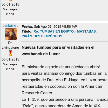
30-01-2015
Mensajes:
8773
bartomeu
Fecha:
Sab Ago 07, 2019 %I:56 %P
Título:
Re: TUMBAS EN EGIPTO.- MASTABAS,
PIRÁMIDES E HIPÓGEOS
Dr.
Nuevas tumbas para sr visitadas en el
Livingstone
westbanck de Luxor
30-01-2015
Mensajes:
El ministerio egipcio de antigüedades abrirá
8773
para visitas mañana domingo dos tumbas en la
necropolis de Dra. Abu El-Naga, en Luxor oeste
restauradas en cooperación con la American
Research Center:
La TT159, que pertenece a una persona llamad
"Raia", cuarto sacerdote de Amon de la XIX