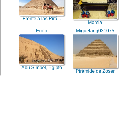
Frente a las Pirá...
Momia
Erolo
Miguelang031075
Abu Simbel, Egipto
Pirámide de Zoser