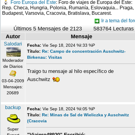
Foro Europa del Este
: Foro de viajes de Europa del Este:
Rep. Checa, Hungria, Polonia, Rumanía, Eslovaquia... Praga,
Budapest, Varsovia, Cracovia, Bratislava, Bucarest.
Ir a tema del for
Últimos 5 Mensajes de 2123
583764 Lecturas
Autor
Mensaje
Salodari
Fecha:
Vie Sep 18, 2024 %I:33 %P
Título:
Re: Campo de concentración Auschwitz-
Birkenau: Visitas
Moderador
de Diarios
Traigo tu mensaje al hilo específico de
Auschwitz
03-04-2009
Mensajes:
20689
backup
Fecha:
Vie Sep 18, 2024 %I:05 %P
Título:
Re: Minas de Sal de Wieliczka y Auschwitz
(Cracovia
Super
"Viajero48920" Escribió:
Expert