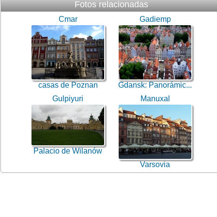
Fotos relacionadas
Cmar
Gadiemp
casas de Poznan
Gdansk: Panorámic...
Gulpiyuri
Manuxal
Palacio de Wilanów
Varsovia