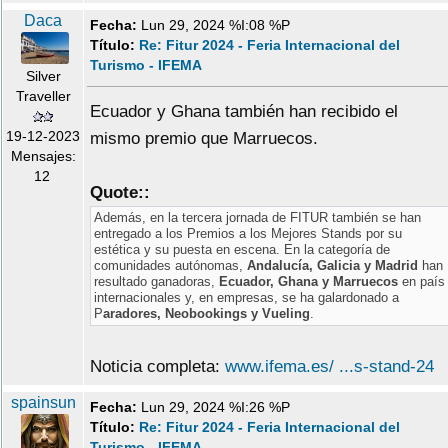
Daca
Fecha:
Lun 29, 2024 %I:08 %P
Título:
Re: Fitur 2024 - Feria Internacional del
Turismo - IFEMA
Silver
Traveller
Ecuador y Ghana también han recibido el
19-12-2023
mismo premio que Marruecos.
Mensajes:
12
Quote::
Además, en la tercera jornada de FITUR también se han
entregado a los Premios a los Mejores Stands por su
estética y su puesta en escena. En la categoría de
comunidades autónomas,
Andalucía, Galicia y Madrid
han
resultado ganadoras,
Ecuador, Ghana y Marruecos
en país
internacionales y, en empresas, se ha galardonado a
P
aradores, Neobookings y Vueling
.
Noticia completa:
www.ifema.es/ ...s-stand-24
spainsun
Fecha:
Lun 29, 2024 %I:26 %P
Título:
Re: Fitur 2024 - Feria Internacional del
Turismo - IFEMA