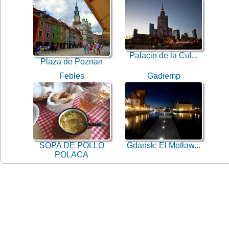
Palacio de la Cul...
Plaza de Poznan
Febles
Gadiemp
SOPA DE POLLO
Gdansk: El Motław...
POLACA