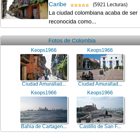
Caribe
(5921 Lecturas)
La ciudad colombiana acaba de ser
reconocida como...
Fotos de Colombia
Keops1966
Keops1966
Ciudad Amurallad...
Ciudad Amurallad...
Keops1966
Keops1966
Bahia de Cartagen...
Castillo de San F...