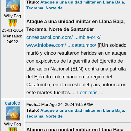
Título:
Ataque a una unidad militar en Llana Baja,
Teorama, Norte de
Willy Fog
Ataque a una unidad militar en Llana Baja,
Teorama, Norte de Santander
23-01-2014
Mensajes:
cnnespanol.cnn.com/ ...mbia-orix/
24922
www.infobae.com/ ...catatumbo/
[i]Un soldado
murió y cinco resultaron heridos en un ataque
con explosivos de la guerrilla del Ejército de
Liberación Nacional (ELN) contra una patrulla
del Ejército colombiano en la región del
Catatumbo, en el noreste del país, informaron
este martes fuentes...
Leer más ...
carolco
Fecha:
Mar Ago 24, 2024 %I:39 %P
Título:
Ataque a una unidad militar en Llana Baja,
Teorama, Norte de
Willy Fog
Ataque a una unidad militar en Llana Baja,