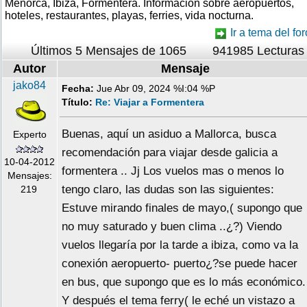
Menorca, Ibiza, Formentera. Información sobre aeropuertos,
hoteles, restaurantes, playas, ferries, vida nocturna.
Ir a tema del for
Últimos 5 Mensajes de 1065
941985 Lecturas
Autor
Mensaje
jako84
Fecha:
Jue Abr 09, 2024 %I:04 %P
Título:
Re: Viajar a Formentera
Buenas, aquí un asiduo a Mallorca, busca
Experto
recomendación para viajar desde galicia a
10-04-2012
formentera .. Jj Los vuelos mas o menos lo
Mensajes:
tengo claro, las dudas son las siguientes:
219
Estuve mirando finales de mayo,( supongo que
no muy saturado y buen clima ..¿?) Viendo
vuelos llegaría por la tarde a ibiza, como va la
conexión aeropuerto- puerto¿?se puede hacer
en bus, que supongo que es lo más económico.
Y después el tema ferry( le eché un vistazo a