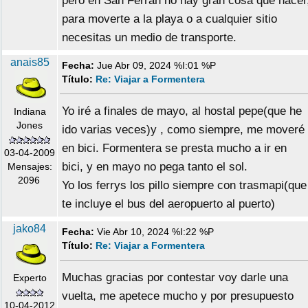
pero en San Ferrán no hay gran cosa que hacer
para moverte a la playa o a cualquier sitio
necesitas un medio de transporte.
anais85
Fecha:
Jue Abr 09, 2024 %I:01 %P
Título:
Re: Viajar a Formentera
Yo iré a finales de mayo, al hostal pepe(que he
Indiana
Jones
ido varias veces)y , como siempre, me moveré
en bici. Formentera se presta mucho a ir en
03-04-2009
bici, y en mayo no pega tanto el sol.
Mensajes:
2096
Yo los ferrys los pillo siempre con trasmapi(que
te incluye el bus del aeropuerto al puerto)
jako84
Fecha:
Vie Abr 10, 2024 %I:22 %P
Título:
Re: Viajar a Formentera
Muchas gracias por contestar voy darle una
Experto
vuelta, me apetece mucho y por presupuesto
10-04-2012