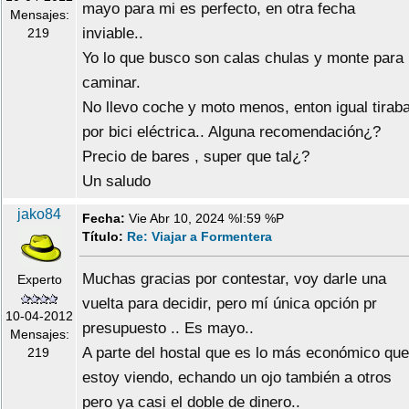
mayo para mi es perfecto, en otra fecha
Mensajes:
inviable..
219
Yo lo que busco son calas chulas y monte para
caminar.
No llevo coche y moto menos, enton igual tirab
por bici eléctrica.. Alguna recomendación¿?
Precio de bares , super que tal¿?
Un saludo
jako84
Fecha:
Vie Abr 10, 2024 %I:59 %P
Título:
Re: Viajar a Formentera
Muchas gracias por contestar, voy darle una
Experto
vuelta para decidir, pero mí única opción pr
10-04-2012
presupuesto .. Es mayo..
Mensajes:
A parte del hostal que es lo más económico que
219
estoy viendo, echando un ojo también a otros
pero ya casi el doble de dinero..