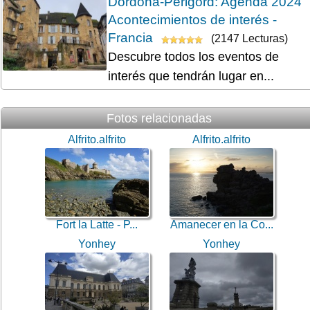
Dordoña-Périgord: Agenda 2024
Acontecimientos de interés -
Francia
(2147 Lecturas)
Descubre todos los eventos de
interés que tendrán lugar en...
Fotos relacionadas
Alfrito.alfrito
Alfrito.alfrito
Fort la Latte - P...
Amanecer en la Co...
Yonhey
Yonhey