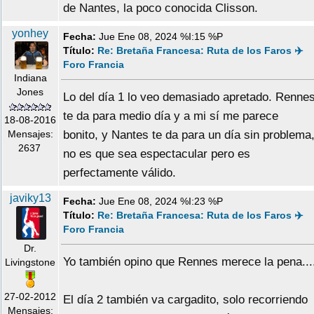
de Nantes, la poco conocida Clisson.
yonhey
Fecha:
Jue Ene 08, 2024 %I:15 %P
Título:
Re: Bretaña Francesa: Ruta de los Faros ✈️
Foro Francia
Indiana
Jones
Lo del día 1 lo veo demasiado apretado. Renne
te da para medio día y a mi sí me parece
18-08-2016
Mensajes:
bonito, y Nantes te da para un día sin problema
2637
no es que sea espectacular pero es
perfectamente válido.
javiky13
Fecha:
Jue Ene 08, 2024 %I:23 %P
Título:
Re: Bretaña Francesa: Ruta de los Faros ✈️
Foro Francia
Dr.
Yo también opino que Rennes merece la pena...
Livingstone
27-02-2012
El día 2 también va cargadito, solo recorriendo
Mensajes: