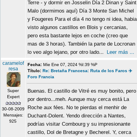
Terre - y dormir en Josselin Día 2 Dinan y Saint
Malo (dormimos aquí) Día 3 Monte San Michel
y Fougeres Para el día 4 no tengo ni idea, habia
visto algunos castillos en Blois y cercanias,
pero esta bastante lejos en coche (creo que
mas de 3 horas). También la parte de Locronan
lo veo algo lejano, por otro lado...
Leer más ...
caramelof
Fecha:
Mie Ene 07, 2024 %I:39 %P
resa
Título:
Re: Bretaña Francesa: Ruta de los Faros ✈️
Foro Francia
Super
Buenas. El castillo de Vitré es muy bonito, pero
Expert
por dentro...meh. Aunque muy cerca está La
Roche aux fées. No te pierdas el menhir de
30-08-2009
Mensajes:
Duchant-Dolent. Yendo dirección a Nantes,
925
podrías visitar Combourg y su impresionante
castillo, Dol de Bretagne y Becherel. Y, cerca