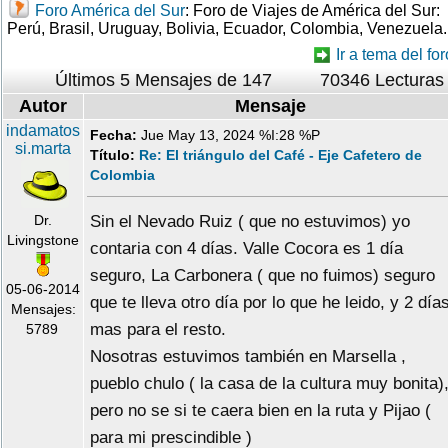
Foro América del Sur
: Foro de Viajes de América del Sur:
Perú, Brasil, Uruguay, Bolivia, Ecuador, Colombia, Venezuela.
Ir a tema del for
Últimos 5 Mensajes de 147
70346 Lecturas
Autor
Mensaje
indamatos
Fecha:
Jue May 13, 2024 %I:28 %P
si.marta
Título:
Re: El triángulo del Café - Eje Cafetero de
Colombia
Dr.
Sin el Nevado Ruiz ( que no estuvimos) yo
Livingstone
contaria con 4 días. Valle Cocora es 1 día
seguro, La Carbonera ( que no fuimos) seguro
05-06-2014
que te lleva otro día por lo que he leido, y 2 día
Mensajes:
mas para el resto.
5789
Nosotras estuvimos también en Marsella ,
pueblo chulo ( la casa de la cultura muy bonita)
pero no se si te caera bien en la ruta y Pijao (
para mi prescindible )