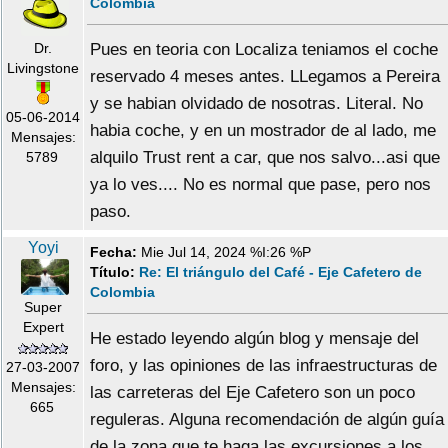
Colombia
Dr.
Pues en teoria con Localiza teniamos el coche
Livingstone
reservado 4 meses antes. LLegamos a Pereira
y se habian olvidado de nosotras. Literal. No
05-06-2014
habia coche, y en un mostrador de al lado, me
Mensajes:
alquilo Trust rent a car, que nos salvo...asi que
5789
ya lo ves.... No es normal que pase, pero nos
paso.
Yoyi
Fecha:
Mie Jul 14, 2024 %I:26 %P
Título:
Re: El triángulo del Café - Eje Cafetero de
Colombia
Super
Expert
He estado leyendo algún blog y mensaje del
foro, y las opiniones de las infraestructuras de
27-03-2007
Mensajes:
las carreteras del Eje Cafetero son un poco
665
reguleras. Alguna recomendación de algún guía
de la zona que te haga las excursiones a los