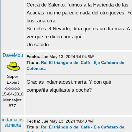
Cerca de Salento, fuimos a la Hacienda de las
Acacias, no me parecio nada del otro jueves. Y
buscaria otra.
Si metes el Nevado, diria que es un día mas. A
ver que te dicen por aquí.
Un saludo
DaveMou
Fecha:
Jue May 13, 2024 %I:04 %P
Título:
Re: El triángulo del Café - Eje Cafetero de
Colombia
Super
Gracias indamatossi.marta. Y con qué
Expert
compañía alquilasteis coche?
15-04-2010
Mensajes:
877
indamatos
Fecha:
Jue May 13, 2024 %I:43 %P
si.marta
Título:
Re: El triángulo del Café - Eje Cafetero de