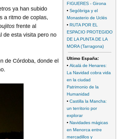
FIGUERES - Girona
etros ya han subido
•
Segóbriga y el
s a ritmo de coplas,
Monasterio de Uclés
•
RUTA POR EL
bujitos
frente al
ESPACIO PROTEGIDO
l de esta visita pero no
DE LA PUNTA DE LA
MORA (Tarragona)
Ultimo España:
ión de Córdoba, donde el
•
Alcalá de Henares:
no.
La Navidad cobra vida
en la ciudad
Patrimonio de la
Humanidad
•
Castilla la Mancha:
un territorio por
explorar
•
Navidades mágicas
en Menorca entre
mercadillos y