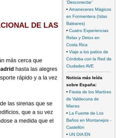
‘Desconectar’
•
Amaneceres Mágicos
en Formentera (Islas
Baleares)
ACIONAL DE LAS
•
Cuatro Experiencias
Relax y Detox en
Costa Rica
•
Viaje a los patios de
Córdoba con la Red de
stán más cerca que
Ciudades AVE
adrid
hasta las alegres
sporte rápido y a la vez
Noticia más leída
sobre España:
•
Fiesta de los Martires
de Valdecuna de
de las sirenas que se
Mieres
dificios, que a su vez
•
La Fuente de Los
Baños en Montanejos -
éndose a medida que el
Castellón
•
UN DIA EN