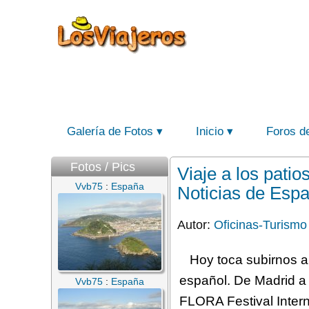
Galería de Fotos
Inicio
Foros d
Fotos / Pics
Viaje a los pati
Vvb75
:
España
Noticias de Esp
Autor:
Oficinas-Turismo
Hoy toca subirnos a
español. De Madrid a
Vvb75
:
España
FLORA Festival Interna