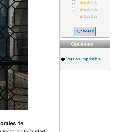
Opciones
🖨️
Versión Imprimible
lorales
de
áticos de la ciudad,