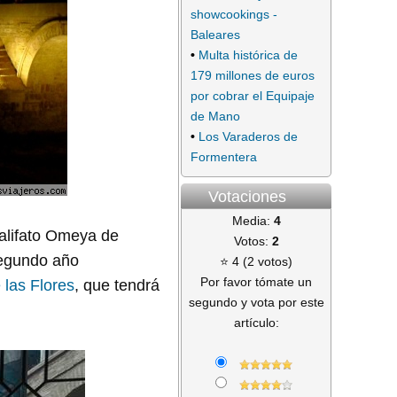
showcookings -
Baleares
•
Multa histórica de
179 millones de euros
por cobrar el Equipaje
de Mano
•
Los Varaderos de
Formentera
Votaciones
Media:
4
Califato Omeya de
Votos:
2
segundo año
⭐ 4 (2 votos)
Por favor tómate un
 las Flores
, que tendrá
segundo y vota por este
artículo: