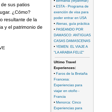
•
Birmania (Myanmar)
s de sus patios
•
ESTA - Programa de
 lugar. ¿Cómo?
exención de visa para
poder entrar en USA
o resultante de la
•
Atenas, guía práctica
a y el patrimonio de
•
PASEANDO POR
DAMASCO: ANTIGUAS
CASAS DAMASCENAS
•
YEMEN: EL VIAJE A
"LA ARABIA FELIZ"
Ultimo Travel
Experiences:
•
Faros de la Bretaña
Francesa:
Experiencias para
viajar en otoño -
Francia
•
Menorca: Cinco
Experiencias para