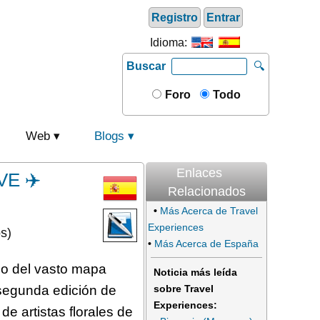
Registro
Entrar
Idioma:
Buscar
🔍
Foro
Todo
Web
Blogs
Enlaces
VE ✈️
Relacionados
•
Más Acerca de Travel
Experiences
s)
•
Más Acerca de España
rgo del vasto mapa
Noticia más leída
 segunda edición de
sobre Travel
Experiences:
e artistas florales de