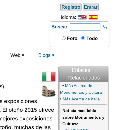
Registro
Entrar
Idioma:
Buscar
🔍
Foro
Todo
Web
Blogs
Enlaces
Relacionados
•
Más Acerca de
s)
Monumentos y Cultura
•
Más Acerca de Italia
as exposiciones
a. El otoño 2015 ofrece
Noticia más leída
sobre Monumentos y
 mejores exposiciones
Cultura:
otoño, muchas de las