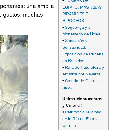
•
TUMBAS DE
mportantes: una amplia
EGIPTO: MASTABAS,
os gustos, muchas
PIRÁMIDES E
HIPÓGEOS
•
Segóbriga y el
Monasterio de Uclés
•
Sensación y
Sensualidad.
Exposición de Rubens
en Bruselas
•
Ruta de Naturaleza y
Artística por Navarra.
•
Castillo de Chillon -
Suiza
Ultimo Monumentos
y Cultura:
•
Patrimonio religioso
de la Ría da Estrela -
Coruña