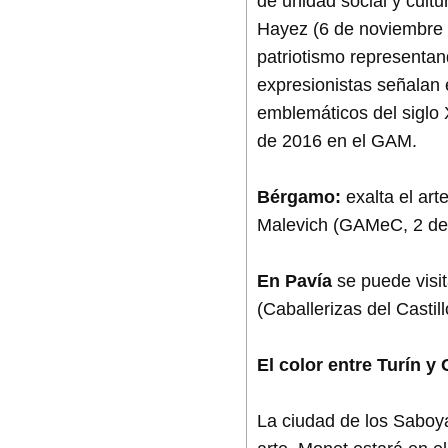
de unidad social y cult
Hayez (6 de noviembre d
patriotismo representand
expresionistas señalan e
emblemáticos del siglo 
de 2016 en el GAM.
Bérgamo:
exalta el ar
Malevich (GAMeC, 2 de 
En Pavía
se puede visit
(Caballerizas del Castil
El color entre Turín y
La ciudad de los Saboya 