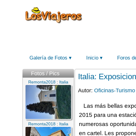
Galería de Fotos
Inicio
Foros d
Fotos / Pics
Italia: Exposicio
Remonta2018
:
Italia
Autor:
Oficinas-Turismo
Las más bellas expo
2015 para una estación
numerosas oportunidad
Remonta2018
:
Italia
en cartel. Les propon