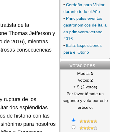
•
Cerdeña para Visitar
durante todo el Año
•
Principales eventos
atista de la
gastronómicos de Italia
en primavera-verano
pone Thomas Jefferson y
2016
o de 2016), mientras
•
Italia: Exposiciones
strosas consecuencias
para el Otoño
Votaciones
Media:
5
Votos:
2
⭐ 5 (2 votos)
Por favor tómate un
y ruptura de los
segundo y vota por este
sitar dos espléndidas
artículo:
os de historia con las
, sinónimo para nosotros