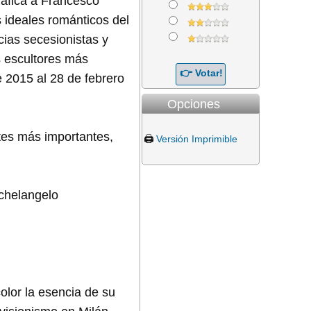
ráfica a Francesco
 ideales románticos del
cias secesionistas y
os escultores más
 2015 al 28 de febrero
Opciones
tes más importantes,
🖨️
Versión Imprimible
ichelangelo
color la esencia de su