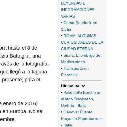
LEYENDAS E
INFORMACIONES
VARIAS
•
Como Conducir en
Sicilia
•
ROMA, ALGUNAS
CURIOSIDADES DE LA
rá hasta el 8 de
CIUDAD ETERNA
•
Sicilia: El ombligo del
zia Battaglia, una
Mediterráneo
avés de la fotografía.
•
Transporte en
que llegó a la laguna
Florencia
 presente, para el
Ultimo Italia:
•
Palio delle Barche en
el lago Trasimeno,
de enero de 2016)
Umbría - Italia
ra en Europa. No se
•
Génova: Evento
Proyecto Superbarroco
viembre.
- Italia