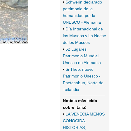
•
Schwerin declarado
patrimonio de la
humanidad por la
UNESCO - Alemania
•
Día Internacional de
los Museos y La Noche
de los Museos
•
52 Lugares
Patrimonio Mundial
Unesco en Alemania
•
Si Thep, nuevo
Patrimonio Unesco -
Phetchabun, Norte de
Tailandia
Noticia más leída
sobre Italia:
•
LA VENECIA MENOS
CONOCIDA.
HISTORIAS,