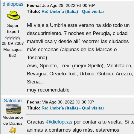
dielopcas
Fecha:
Jue Ago 29, 2022 %I:00 %P
Título:
Re: Umbría (Italia) - Qué visitar
Mi viaje a Umbria este verano ha sido todo un
Super
Expert
descubrimiento. 7 noches en Perugia, ciudad
maravillosa y desde allí recorrer las ciudades
05-09-2007
más cercanas (algunas de las Marcas o
Mensajes:
852
Toscana):
Asis, Spoleto, Trevi (mejor Spello), Montefalco,
Bevagna, Orvieto-Todi, Urbino, Gubbio, Arezzo,
Siena...
muy recomendable.
Salodari
Fecha:
Vie Ago 30, 2022 %I:30 %P
Título:
Re: Umbría (Italia) - Qué visitar
Moderador
Gracias
@dielopcas
por contar a tu vuelta. Si t
de Diarios
animas a contarnos algo más, estaremos