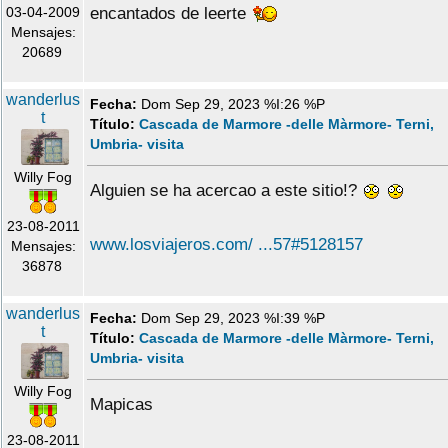
03-04-2009
encantados de leerte
Mensajes:
20689
wanderlus
Fecha:
Dom Sep 29, 2023 %I:26 %P
t
Título:
Cascada de Marmore -delle Màrmore- Terni,
Umbria- visita
Willy Fog
Alguien se ha acercao a este sitio!?
23-08-2011
www.losviajeros.com/ ...57#5128157
Mensajes:
36878
wanderlus
Fecha:
Dom Sep 29, 2023 %I:39 %P
t
Título:
Cascada de Marmore -delle Màrmore- Terni,
Umbria- visita
Willy Fog
Mapicas
23-08-2011