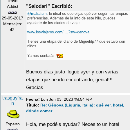
Travel
"Salodari" Escribió:
Addict
@makatum
, lo ideal es que elijas qué ver según tus propias
29-05-2017
preferencias. Además de la info de este hilo, puedes
ayudarte de los diarios de viaje:
Mensajes:
42
www.losviajeros.com/ ...?sw=genova
Tienes una etapa del diario de Migueldp77 que estuvo con
niños.
Ya nos contarás
Buenos días justo llegué ayer y con varias
etapas que he ido encontrando, genial!!!
Gracias
trasguyfra
Fecha:
Lun Jun 03, 2023 %I:54 %P
n
Título:
Re: Génova (Liguria, Italia): qué ver, hotel,
dónde comer
Experto
Hola, me podéis ayudar? Necesito un hotel