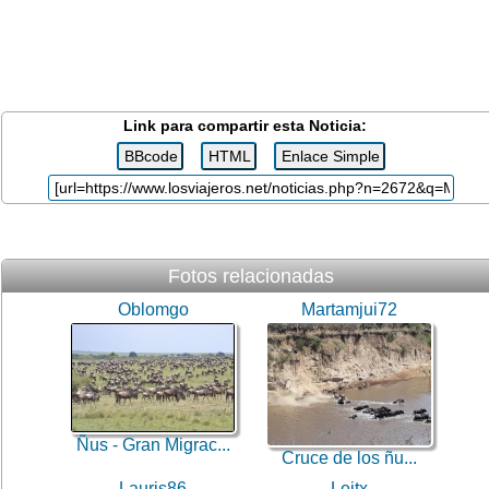
Link para compartir esta Noticia:
Fotos relacionadas
Oblomgo
Martamjui72
Ñus - Gran Migrac...
Cruce de los ñu...
Lauris86
Leitx