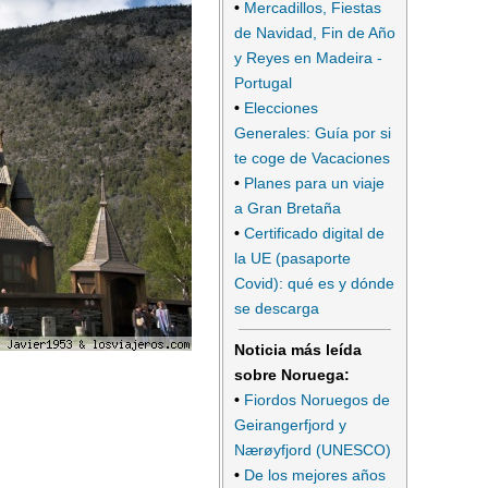
•
Mercadillos, Fiestas
de Navidad, Fin de Año
y Reyes en Madeira -
Portugal
•
Elecciones
Generales: Guía por si
te coge de Vacaciones
•
Planes para un viaje
a Gran Bretaña
•
Certificado digital de
la UE (pasaporte
Covid): qué es y dónde
se descarga
Noticia más leída
sobre Noruega:
•
Fiordos Noruegos de
Geirangerfjord y
Nærøyfjord (UNESCO)
•
De los mejores años