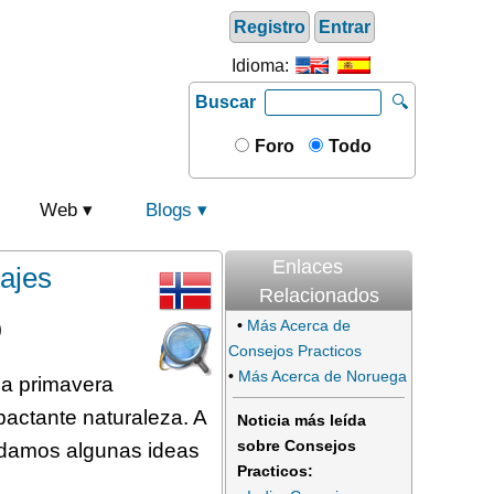
Registro
Entrar
Idioma:
Buscar
🔍
Foro
Todo
Web
Blogs
Enlaces
ajes
Relacionados
•
Más Acerca de
)
Consejos Practicos
•
Más Acerca de Noruega
La primavera
mpactante naturaleza. A
Noticia más leída
sobre Consejos
 damos algunas ideas
Practicos: