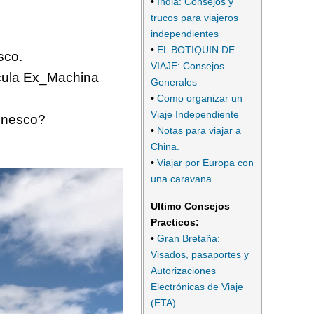
•
India: Consejos y
trucos para viajeros
independientes
•
EL BOTIQUIN DE
sco.
VIAJE: Consejos
lícula Ex_Machina
Generales
•
Como organizar un
Viaje Independiente
 Unesco?
•
Notas para viajar a
China.
•
Viajar por Europa con
una caravana
Ultimo Consejos
Practicos:
•
Gran Bretaña:
Visados, pasaportes y
Autorizaciones
Electrónicas de Viaje
(ETA)