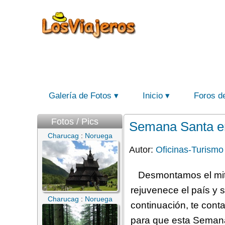
Galería de Fotos
Inicio
Foros d
Fotos / Pics
Semana Santa en
Charucag
:
Noruega
Autor:
Oficinas-Turismo
Desmontamos el mit
rejuvenece el país y s
Charucag
:
Noruega
continuación, te con
para que esta Semana