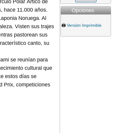
rculo Polar Ártico de
s, hace 11.000 años.
Opciones
Laponia Noruega. Al
🖨️
Versión Imprimible
leza. Visten sus trajes
entras pastorean sus
acterístico canto, su
sami se reunían para
ecimiento cultural que
te estos días se
nd Prix, competiciones