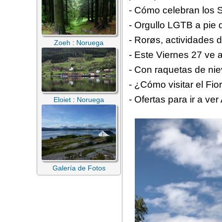
- Cómo celebran los 
- Orgullo LGTB a pie 
- Rorøs, actividades 
Zoeh
:
Noruega
- Este Viernes 27 ve 
- Con raquetas de nie
- ¿Cómo visitar el Fi
- Ofertas para ir a v
Eloiet
:
Noruega
Galería de Fotos