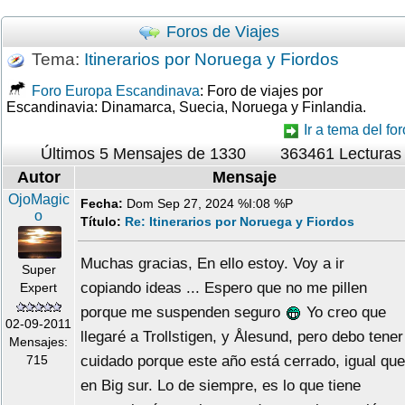
Foros de Viajes
Tema:
Itinerarios por Noruega y Fiordos
Foro Europa Escandinava
: Foro de viajes por
Escandinavia: Dinamarca, Suecia, Noruega y Finlandia.
Ir a tema del for
Últimos 5 Mensajes de 1330
363461 Lecturas
Autor
Mensaje
OjoMagic
Fecha:
Dom Sep 27, 2024 %I:08 %P
o
Título:
Re: Itinerarios por Noruega y Fiordos
Muchas gracias, En ello estoy. Voy a ir
Super
copiando ideas ... Espero que no me pillen
Expert
porque me suspenden seguro
Yo creo que
02-09-2011
llegaré a Trollstigen, y Ålesund, pero debo tener
Mensajes:
cuidado porque este año está cerrado, igual que
715
en Big sur. Lo de siempre, es lo que tiene