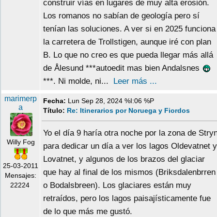
construir vías en lugares de muy alta erosión.
Los romanos no sabían de geología pero sí
tenían las soluciones. A ver si en 2025 funciona
la carretera de Trollstigen, aunque iré con plan
B. Lo que no creo es que pueda llegar más allá
de Ålesund ***autoedit mas bien Andalsnes
***. Ni molde, ni...
Leer más ...
marimerp
Fecha:
Lun Sep 28, 2024 %I:06 %P
a
Título:
Re: Itinerarios por Noruega y Fiordos
Yo el día 9 haría otra noche por la zona de Stry
Willy Fog
para dedicar un día a ver los lagos Oldevatnet y
Lovatnet, y algunos de los brazos del glaciar
25-03-2011
que hay al final de los mismos (Briksdalenbrren
Mensajes:
o Bodalsbreen). Los glaciares están muy
22224
retraídos, pero los lagos paisajísticamente fue
de lo que más me gustó.