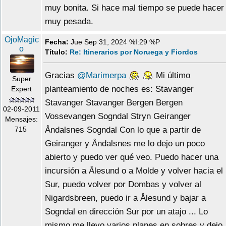
muy bonita. Si hace mal tiempo se puede hacer
muy pesada.
OjoMagic
Fecha:
Jue Sep 31, 2024 %I:29 %P
o
Título:
Re: Itinerarios por Noruega y Fiordos
Gracias
@Marimerpa
Mi último
Super
planteamiento de noches es: Stavanger
Expert
Stavanger Stavanger Bergen Bergen
02-09-2011
Vossevangen Sogndal Stryn Geiranger
Mensajes:
Åndalsnes Sogndal Con lo que a partir de
715
Geiranger y Åndalsnes me lo dejo un poco
abierto y puedo ver qué veo. Puedo hacer una
incursión a Ålesund o a Molde y volver hacia el
Sur, puedo volver por Dombas y volver al
Nigardsbreen, puedo ir a Ålesund y bajar a
Sogndal en dirección Sur por un atajo ... Lo
mismo me llevo varios planes en sobres y dejo