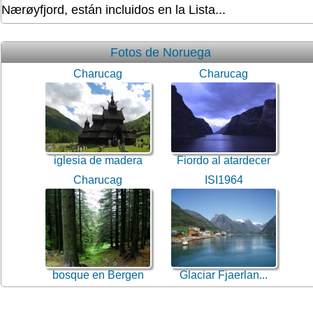
Nærøyfjord, están incluidos en la Lista...
Fotos de Noruega
Charucag
Charucag
iglesia de madera
Fiordo al atardecer
Charucag
ISI1964
bosque en Bergen
Glaciar Fjaerlan...