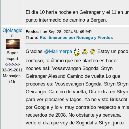
El día 10 haría noche en Geiranger y el 11 en u
punto intermedio de camino a Bergen.
OjoMagic
Fecha:
Lun Sep 28, 2024 %I:49 %P
o
Título:
Re: Itinerarios por Noruega y Fiordos
Gracias
@Marimerpa
Estoy un poco
Super
Expert
confuso, lo último que me planteo es hacer
noches así: Vossevangen Sogndal Stryn
02-09-2011
Geiranger Alesund Camino de vuelta Lo que
Mensajes:
715
propones es: Vossevangen Sogndal Stryn Stryn
Geiranger Camino de vuelta, Día extra en Stryn
para ver glaciares y lagos. Ya he visto Briksdal
por Google y lo vi muy contraído respecto a mi
recuerdos de 2008. No obstante ya pensaba
verlo el día que voy de Sogndal a Stryn, junto