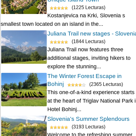
(1225 Lecturas)
Kostanjevica na Krki, Slovenia s
smallest town located on an island in the...
Juliana Trail new stages - Sloveni
(1844 Lecturas)
Juliana Trail now features three
additional stages, inviting hikers to
explore the stunning...
The Winter Forest Escape in
Bohinj
(2365 Lecturas)
This one-of-a-kind experience starts
at the heart of Triglav National Park 
Hotel Bohinj...
Slovenia's Summer Splendours
(3193 Lecturas)
Welcome to the refreshing summer