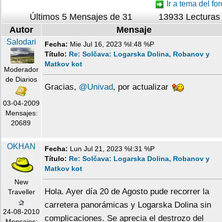
Ir a tema del for
Últimos 5 Mensajes de 31
13933 Lecturas
Autor
Mensaje
Salodari
Fecha:
Mie Jul 16, 2023 %I:48 %P
Título:
Re: Solčava: Logarska Dolina, Robanov y
Matkov kot
Moderador
de Diarios
Gracias,
@Univad
, por actualizar
03-04-2009
Mensajes:
20689
OKHAN
Fecha:
Lun Jul 21, 2023 %I:31 %P
Título:
Re: Solčava: Logarska Dolina, Robanov y
Matkov kot
New
Hola. Ayer día 20 de Agosto pude recorrer la
Traveller
carretera panorámicas y Logarska Dolina sin
24-08-2010
complicaciones. Se aprecia el destrozo del
Mensajes: