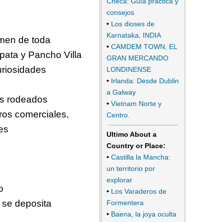
Checa: Guía práctica y
consejos
•
Los dioses de
Karnataka, INDIA
umen de toda
•
CAMDEM TOWN, EL
pata y Pancho Villa
GRAN MERCANDO
uriosidades
LONDINENSE
•
Irlanda: Desde Dublin
a Galway
os rodeados
•
Vietnam Norte y
ros comerciales,
Centro.
es
Ultimo About a
Country or Place:
•
Castilla la Mancha:
un territorio por
explorar
o
•
Los Varaderos de
 se deposita
Formentera
•
Baena, la joya oculta