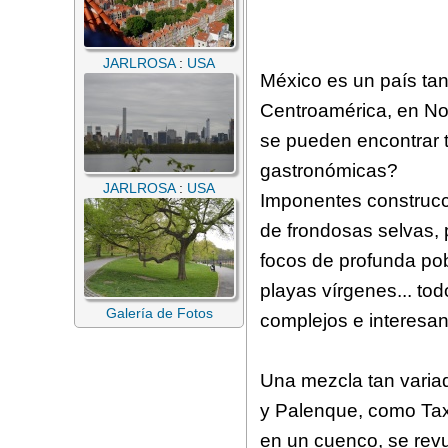
JARLROSA
:
USA
México es un país tan
Centroamérica, en Nor
se pueden encontrar t
gastronómicas?
JARLROSA
:
USA
Imponentes construcc
de frondosas selvas, 
focos de profunda pob
playas vírgenes... to
Galería de Fotos
complejos e interesa
Una mezcla tan varia
y Palenque, como Taxc
en un cuenco, se revu