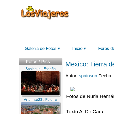
Galería de Fotos
Inicio
Foros d
Fotos / Pics
Mexico: Tierra d
Spainsun
:
España
Autor:
spainsun
Fecha: 
Fotos de Nuria Herná
Artemisa23
:
Polonia
Texto A. De Cara.