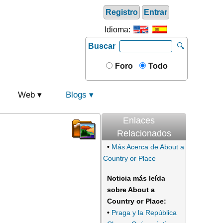
Registro
Entrar
Idioma:
Buscar
🔍
Foro
Todo
Web
Blogs
Enlaces
Relacionados
•
Más Acerca de About a
Country or Place
Noticia más leída
sobre About a
Country or Place:
•
Praga y la República