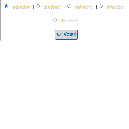
|
|
|
|