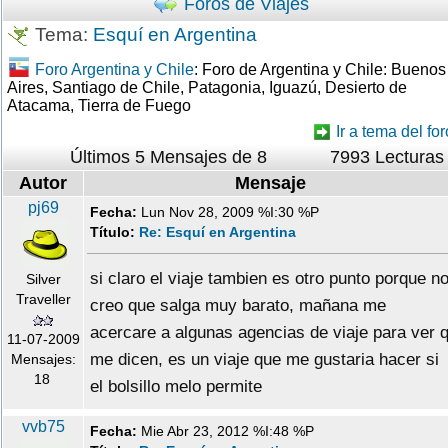
Foros de Viajes
Tema:
Esquí en Argentina
Foro Argentina y Chile
: Foro de Argentina y Chile: Buenos
Aires, Santiago de Chile, Patagonia, Iguazú, Desierto de
Atacama, Tierra de Fuego
Ir a tema del for
Últimos 5 Mensajes de 8
7993 Lecturas
Autor
Mensaje
pj69
Fecha:
Lun Nov 28, 2009 %I:30 %P
Título:
Re: Esquí en Argentina
si claro el viaje tambien es otro punto porque n
Silver
Traveller
creo que salga muy barato, mañana me
acercare a algunas agencias de viaje para ver 
11-07-2009
me dicen, es un viaje que me gustaria hacer si
Mensajes:
18
el bolsillo melo permite
vvb75
Fecha:
Mie Abr 23, 2012 %I:48 %P