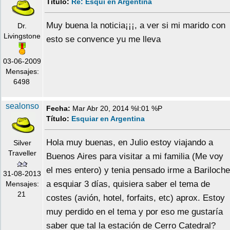
Título:
Re: Esquí en Argentina
Muy buena la noticia¡¡¡, a ver si mi marido con
Dr.
Livingstone
esto se convence yu me lleva
03-06-2009
Mensajes:
6498
sealonso
Fecha:
Mar Abr 20, 2014 %I:01 %P
Título:
Esquiar en Argentina
Hola muy buenas, en Julio estoy viajando a
Silver
Traveller
Buenos Aires para visitar a mi familia (Me voy
el mes entero) y tenia pensado irme a Bariloche
31-08-2013
a esquiar 3 días, quisiera saber el tema de
Mensajes:
21
costes (avión, hotel, forfaits, etc) aprox. Estoy
muy perdido en el tema y por eso me gustaría
saber que tal la estación de Cerro Catedral?