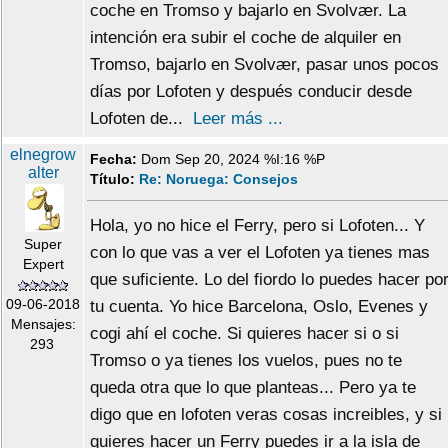
coche en Tromso y bajarlo en Svolvær. La
intención era subir el coche de alquiler en
Tromso, bajarlo en Svolvær, pasar unos pocos
días por Lofoten y después conducir desde
Lofoten de...
Leer más ...
elnegrow
Fecha:
Dom Sep 20, 2024 %I:16 %P
alter
Título:
Re: Noruega: Consejos
Hola, yo no hice el Ferry, pero si Lofoten... Y
Super
con lo que vas a ver el Lofoten ya tienes mas
Expert
que suficiente. Lo del fiordo lo puedes hacer po
09-06-2018
tu cuenta. Yo hice Barcelona, Oslo, Evenes y
Mensajes:
cogi ahí el coche. Si quieres hacer si o si
293
Tromso o ya tienes los vuelos, pues no te
queda otra que lo que planteas... Pero ya te
digo que en lofoten veras cosas increibles, y si
quieres hacer un Ferry puedes ir a la isla de