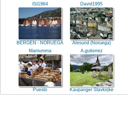
ISI1964
David1995
BERGEN - NORUEGA
Alesund (Noruega)
Mamumma
A.gutierrez
Puesto
Kaupanger Stavkirjke