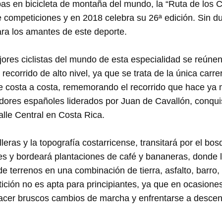
as en bicicleta de montaña del mundo, la “Ruta de los C
e competiciones y en 2018 celebra su 26ª edición. Sin du
ara los amantes de este deporte.
ores ciclistas del mundo de esta especialidad se reúne
ecorrido de alto nivel, ya que se trata de la única carre
e costa a costa, rememorando el recorrido que hace ya
adores españoles liderados por Juan de Cavallón, conqui
alle Central en Costa Rica.
lleras y la topografía costarricense, transitará por el bo
es y bordeará plantaciones de café y bananeras, donde 
de terrenos en una combinación de tierra, asfalto, barro,
ición no es apta para principiantes, ya que en ocasiones
 hacer bruscos cambios de marcha y enfrentarse a descen