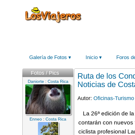
Galería de Fotos
Inicio
Foros d
Fotos / Pics
Ruta de los Conq
Daniorte
:
Costa Rica
Noticias de Cost
Autor:
Oficinas-Turismo
La 26ª edición de l
Enneo
:
Costa Rica
contarán con nuevos t
ciclista profesional L