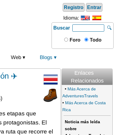
Registro
Entrar
Idioma:
Buscar
🔍
Foro
Todo
Web
Blogs
Enlaces
ón ✈️
Relacionados
•
Más Acerca de
AdventuresTravels
)
•
Más Acerca de Costa
Rica
res etapas que
 protagonistas. El
Noticia más leída
sobre
a ruta que recorre el