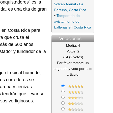
onquistadores” es la
Volcán Arenal - La
da, es una cita de gran
Fortuna, Costa Rica
•
Temporada de
avistamiento de
ballenas en Costa Rica
n en Costa Rica para
ra que cruza el
Votaciones
 más de 500 años
Media:
4
stador y fundador de la
Votos:
2
⭐ 4 (2 votos)
Por favor tómate un
segundo y vota por este
sque tropical húmedo,
artículo:
los corredores se
 arena y cenizas
 tendrán que llevar su
sos vertiginosos.