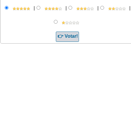
|
|
|
|