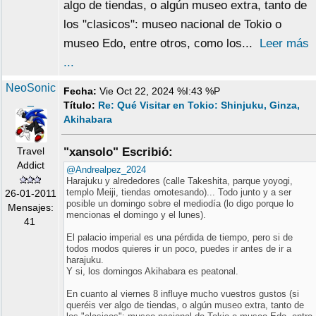
algo de tiendas, o algún museo extra, tanto de
los "clasicos": museo nacional de Tokio o
museo Edo, entre otros, como los...
Leer más
...
NeoSonic
Fecha:
Vie Oct 22, 2024 %I:43 %P
_
Título:
Re: Qué Visitar en Tokio: Shinjuku, Ginza,
Akihabara
Travel
"xansolo" Escribió:
Addict
@Andrealpez_2024
Harajuku y alrededores (calle Takeshita, parque yoyogi,
templo Meiji, tiendas omotesando)... Todo junto y a ser
26-01-2011
posible un domingo sobre el mediodía (lo digo porque lo
Mensajes:
mencionas el domingo y el lunes).
41
El palacio imperial es una pérdida de tiempo, pero si de
todos modos quieres ir un poco, puedes ir antes de ir a
harajuku.
Y si, los domingos Akihabara es peatonal.
En cuanto al viernes 8 influye mucho vuestros gustos (si
queréis ver algo de tiendas, o algún museo extra, tanto de