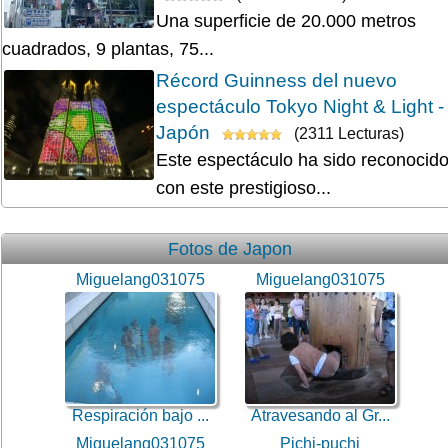
Una superficie de 20.000 metros
cuadrados, 9 plantas, 75...
Récord Guinness del nuevo
espectáculo Tokyo Night & Light -
Japón
(2311 Lecturas)
Este espectáculo ha sido reconocid
con este prestigioso...
Fotos de Japon
Miguelang031075
Miguelang031075
Respiración bajo ...
Atravesando al Gr...
Miguelang031075
Pichi-puchi