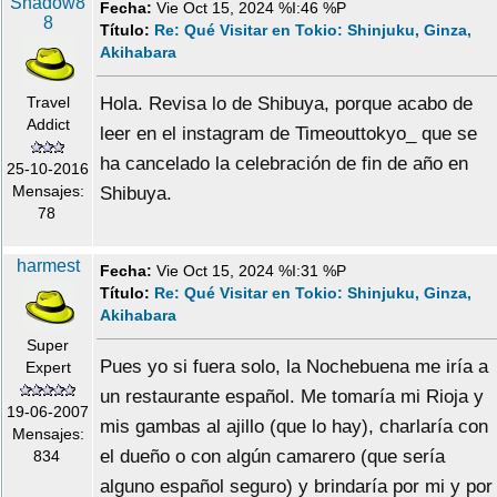
Shadow8
Fecha:
Vie Oct 15, 2024 %I:46 %P
8
Título:
Re: Qué Visitar en Tokio: Shinjuku, Ginza,
Akihabara
Travel
Hola. Revisa lo de Shibuya, porque acabo de
Addict
leer en el instagram de Timeouttokyo_ que se
ha cancelado la celebración de fin de año en
25-10-2016
Mensajes:
Shibuya.
78
harmest
Fecha:
Vie Oct 15, 2024 %I:31 %P
Título:
Re: Qué Visitar en Tokio: Shinjuku, Ginza,
Akihabara
Super
Pues yo si fuera solo, la Nochebuena me iría a
Expert
un restaurante español. Me tomaría mi Rioja y
19-06-2007
mis gambas al ajillo (que lo hay), charlaría con
Mensajes:
el dueño o con algún camarero (que sería
834
alguno español seguro) y brindaría por mi y por