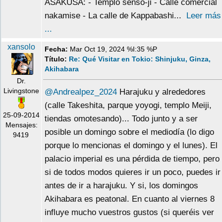
ASAKUSA: - Templo senso-ji - Calle comercial
nakamise - La calle de Kappabashi...
Leer más
...
xansolo
Fecha:
Mar Oct 19, 2024 %I:35 %P
Título:
Re: Qué Visitar en Tokio: Shinjuku, Ginza,
Akihabara
Dr.
Livingstone
@Andrealpez_2024
Harajuku y alrededores
(calle Takeshita, parque yoyogi, templo Meiji,
25-09-2014
tiendas omotesando)... Todo junto y a ser
Mensajes:
posible un domingo sobre el mediodía (lo digo
9419
porque lo mencionas el domingo y el lunes). El
palacio imperial es una pérdida de tiempo, pero
si de todos modos quieres ir un poco, puedes ir
antes de ir a harajuku. Y si, los domingos
Akihabara es peatonal. En cuanto al viernes 8
influye mucho vuestros gustos (si queréis ver