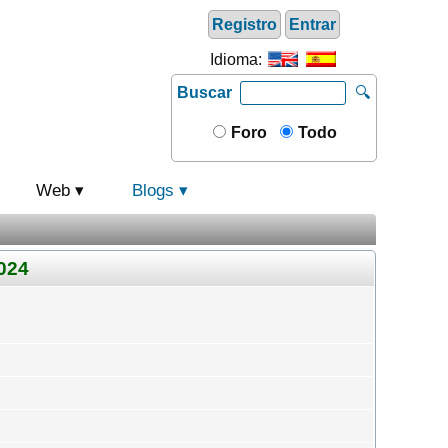
Registro
Entrar
Idioma:
Buscar
🔍
Foro
Todo
Web
Blogs
024