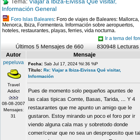
Tema:
Viajar a Ibiza-Eivissa Qué visitar,
Información General
Foro Islas Baleares
: Foro de viajes de Baleares: Mallorca,
Menorca, Ibiza, Formentera. Información sobre aeropuertos,
hoteles, restaurantes, playas, ferries, vida nocturna.
Ir a tema del for
Últimos 5 Mensajes de 660
830948 Lecturas
Autor
Mensaje
pepeluva
Fecha:
Sab Jul 17, 2024 %I:36 %P
Título:
Re: Viajar a Ibiza-Eivissa Qué visitar,
Información
Travel
Pues de momento solo pequeños apuntes de
Addict
las calas tipicas Comte, Basas, Tarida, ... Y 4
08-08-2007
restaurantes que me apunto un amigo que le
Mensajes:
gustaron. Estoy mirando un poco el foro por ir
31
viendo alguna cala mas y sobretodo donde
comer/cenar que no sea un desproposito que ta