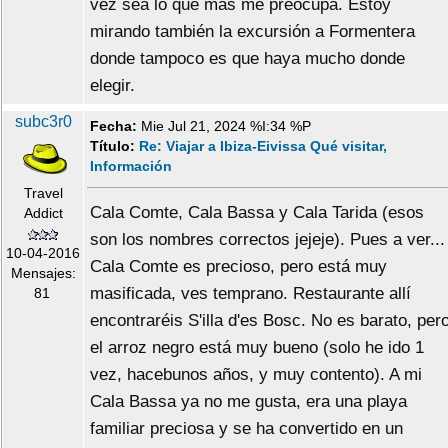
vez sea lo que mas me preocupa. Estoy
mirando también la excursión a Formentera
donde tampoco es que haya mucho donde
elegir.
subc3r0
Fecha:
Mie Jul 21, 2024 %I:34 %P
Título:
Re: Viajar a Ibiza-Eivissa Qué visitar,
Información
Travel
Cala Comte, Cala Bassa y Cala Tarida (esos
Addict
son los nombres correctos jejeje). Pues a ver...
10-04-2016
Cala Comte es precioso, pero está muy
Mensajes:
masificada, ves temprano. Restaurante allí
81
encontraréis S'illa d'es Bosc. No es barato, per
el arroz negro está muy bueno (solo he ido 1
vez, hacebunos años, y muy contento). A mi
Cala Bassa ya no me gusta, era una playa
familiar preciosa y se ha convertido en un