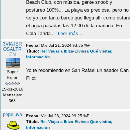
Beach Club, con música, gente snoob y
postureo 100%... La playa es preciosa, pero no
se yo con tanto barco que llega allí como estar
el agua pasadas las 12:00 de la mañana. En
Cala Tarida...
Leer más ...
3VIAJER
Fecha:
Mie Jul 21, 2024 %I:35 %P
OSALTR
Título:
Re: Viajar a Ibiza-Eivissa Qué visitar,
EN
Información
Yo te recomiendo en San Rafael un asador Can
Super
Expert
Pilot
15-01-2016
Mensajes:
368
pepeluva
Fecha:
Vie Jul 23, 2024 %I:25 %P
Título:
Re: Viajar a Ibiza-Eivissa Qué visitar,
Información