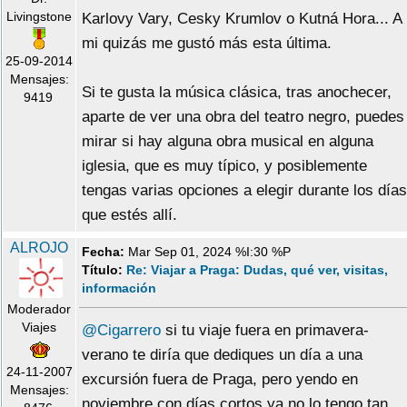
Livingstone
Karlovy Vary, Cesky Krumlov o Kutná Hora... A
mi quizás me gustó más esta última.
25-09-2014
Mensajes:
Si te gusta la música clásica, tras anochecer,
9419
aparte de ver una obra del teatro negro, puedes
mirar si hay alguna obra musical en alguna
iglesia, que es muy típico, y posiblemente
tengas varias opciones a elegir durante los días
que estés allí.
ALROJO
Fecha:
Mar Sep 01, 2024 %I:30 %P
Título:
Re: Viajar a Praga: Dudas, qué ver, visitas,
información
Moderador
Viajes
@Cigarrero
si tu viaje fuera en primavera-
verano te diría que dediques un día a una
24-11-2007
excursión fuera de Praga, pero yendo en
Mensajes:
noviembre con días cortos ya no lo tengo tan