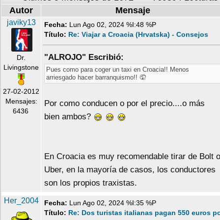
Autor
Mensaje
javiky13
Fecha:
Lun Ago 02, 2024 %I:48 %P
Título:
Re: Viajar a Croacia (Hrvatska) - Consejos
"ALROJO" Escribió:
Dr.
Livingstone
Pues como para coger un taxi en Croacia!! Menos
arriesgado hacer barranquismo!! 🤦
27-02-2012
Mensajes:
Por como conducen o por el precio....o más
6436
bien ambos?
En Croacia es muy recomendable tirar de Bolt 
Uber, en la mayoría de casos, los conductores
son los propios traxistas.
Her_2004
Fecha:
Lun Ago 02, 2024 %I:35 %P
Título:
Re: Dos turistas italianas pagan 550 euros p