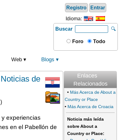
Registro
Entrar
Idioma:
Buscar
🔍
Foro
Todo
Web
Blogs
Enlaces
 Noticias de
Relacionados
•
Más Acerca de About a
Country or Place
)
•
Más Acerca de Croacia
 y experiencias
Noticia más leída
nes en el Pabellón de
sobre About a
Country or Place: