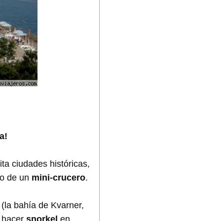
a!
ita ciudades históricas,
do de un
mini-crucero
.
 (la bahía de Kvarner,
, hacer
snorkel
en