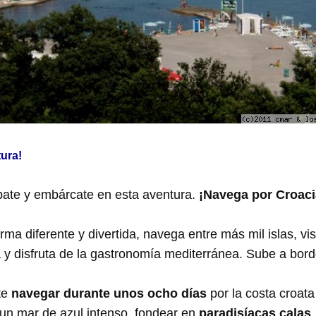
ura!
ate y embárcate en esta aventura.
¡Navega por Croaci
rma diferente y divertida, navega entre más mil islas, vis
za y disfruta de la gastronomía mediterránea. Sube a bor
ite
navegar durante unos ocho días
por la costa croata
r un mar de azul intenso, fondear en
paradisíacas calas