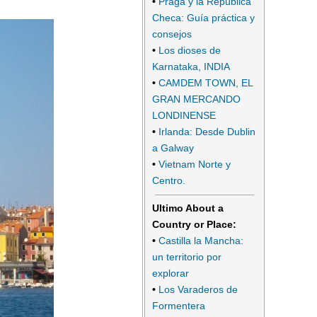
•
Praga y la República
Checa: Guía práctica y
consejos
•
Los dioses de
Karnataka, INDIA
•
CAMDEM TOWN, EL
GRAN MERCANDO
LONDINENSE
•
Irlanda: Desde Dublin
a Galway
•
Vietnam Norte y
Centro.
Ultimo About a
Country or Place:
•
Castilla la Mancha:
un territorio por
explorar
•
Los Varaderos de
Formentera