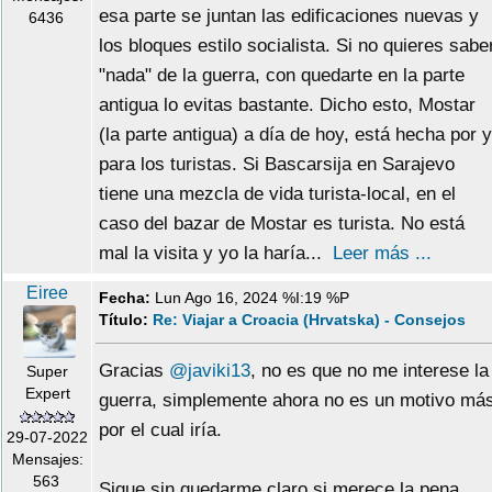
esa parte se juntan las edificaciones nuevas y
6436
los bloques estilo socialista. Si no quieres sabe
"nada" de la guerra, con quedarte en la parte
antigua lo evitas bastante. Dicho esto, Mostar
(la parte antigua) a día de hoy, está hecha por y
para los turistas. Si Bascarsija en Sarajevo
tiene una mezcla de vida turista-local, en el
caso del bazar de Mostar es turista. No está
mal la visita y yo la haría...
Leer más ...
Eiree
Fecha:
Lun Ago 16, 2024 %I:19 %P
Título:
Re: Viajar a Croacia (Hrvatska) - Consejos
Gracias
@javiki13
, no es que no me interese la
Super
Expert
guerra, simplemente ahora no es un motivo má
por el cual iría.
29-07-2022
Mensajes:
563
Sigue sin quedarme claro si merece la pena,