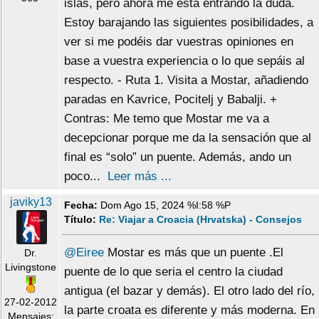
islas, pero ahora me está entrando la duda.
Estoy barajando las siguientes posibilidades, a
ver si me podéis dar vuestras opiniones en
base a vuestra experiencia o lo que sepáis al
respecto. - Ruta 1. Visita a Mostar, añadiendo
paradas en Kavrice, Pocitelj y Babalji. +
Contras: Me temo que Mostar me va a
decepcionar porque me da la sensación que al
final es “solo” un puente. Además, ando un
poco...
Leer más ...
javiky13
Fecha:
Dom Ago 15, 2024 %I:58 %P
Título:
Re: Viajar a Croacia (Hrvatska) - Consejos
@Eiree
Mostar es más que un puente .El
Dr.
Livingstone
puente de lo que seria el centro la ciudad
antigua (el bazar y demás). El otro lado del río,
27-02-2012
la parte croata es diferente y más moderna. En
Mensajes: