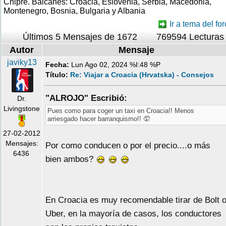
Chipre. Balcanes: Croacia, Eslovenia, Serbia, Macedonia,
Montenegro, Bosnia, Bulgaria y Albania
Ir a tema del for
Últimos 5 Mensajes de 1672
769594 Lecturas
Autor
Mensaje
javiky13
Fecha:
Lun Ago 02, 2024 %I:48 %P
Título:
Re: Viajar a Croacia (Hrvatska) - Consejos
"ALROJO" Escribió:
Dr.
Livingstone
Pues como para coger un taxi en Croacia!! Menos
arriesgado hacer barranquismo!! 🤦
27-02-2012
Mensajes:
Por como conducen o por el precio....o más
6436
bien ambos?
En Croacia es muy recomendable tirar de Bolt 
Uber, en la mayoría de casos, los conductores