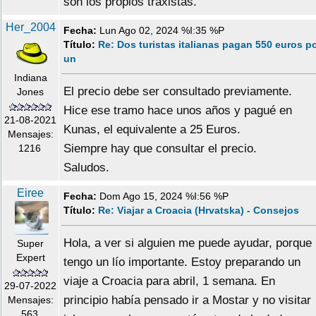
son los propios traxistas.
Her_2004
Fecha:
Lun Ago 02, 2024 %I:35 %P
Título:
Re: Dos turistas italianas pagan 550 euros p
un
Indiana
El precio debe ser consultado previamente.
Jones
Hice ese tramo hace unos años y pagué en
21-08-2021
Kunas, el equivalente a 25 Euros.
Mensajes:
Siempre hay que consultar el precio.
1216
Saludos.
Eiree
Fecha:
Dom Ago 15, 2024 %I:56 %P
Título:
Re: Viajar a Croacia (Hrvatska) - Consejos
Hola, a ver si alguien me puede ayudar, porque
Super
Expert
tengo un lío importante. Estoy preparando un
viaje a Croacia para abril, 1 semana. En
29-07-2022
principio había pensado ir a Mostar y no visitar
Mensajes:
563