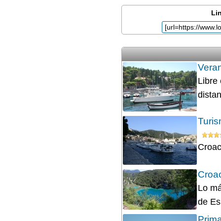
Lin
Vera
Libre
distan
Turis
Croac
Croa
Lo má
de Es
Prima