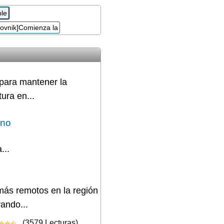
 para mantener la
ura en...
ano
...
más remotos en la región
rando...
(3579 Lecturas)