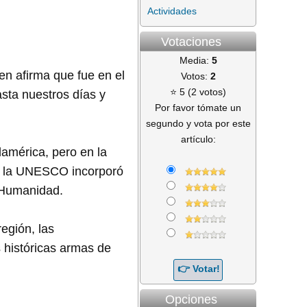
Actividades
Votaciones
Media:
5
en afirma que fue en el
Votos:
2
⭐ 5 (2 votos)
asta nuestros días y
Por favor tómate un
segundo y vota por este
artículo:
américa, pero en la
09 la UNESCO incorporó
a Humanidad.
región, las
s históricas armas de
Opciones