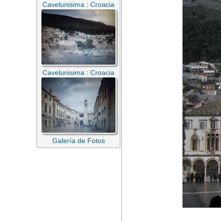
Cavelunisima
:
Croacia
Cavelunisima
:
Croacia
Galería de Fotos