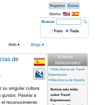
Registro
Entrar
Idioma:
Buscar
🔍
Foro
Todo
Web
Blogs
Enlaces
cias de
Relacionados
•
Más Acerca de Travel
Experiences
)
•
Más Acerca de España
 su singular cultura
Noticia más leída
os gustos. Pasear a
sobre Travel
Experiences:
 el reconocimiento