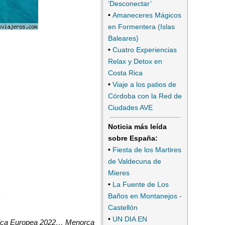
‘Desconectar’
•
Amaneceres Mágicos
en Formentera (Islas
Baleares)
•
Cuatro Experiencias
Relax y Detox en
Costa Rica
•
Viaje a los patios de
Córdoba con la Red de
Ciudades AVE
Noticia más leída
sobre España:
•
Fiesta de los Martires
de Valdecuna de
Mieres
•
La Fuente de Los
S
Baños en Montanejos -
Castellón
•
UN DIA EN
nómica Europea 2022… Menorca