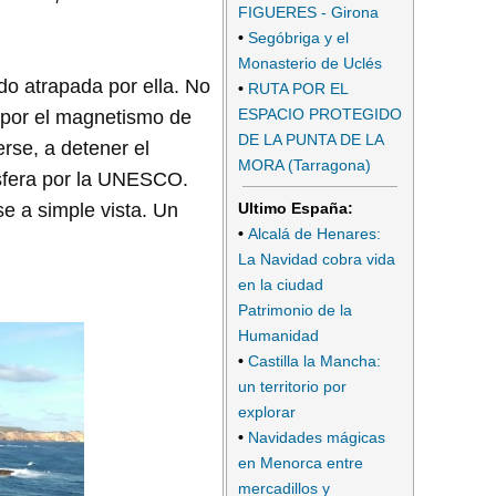
FIGUERES - Girona
•
Segóbriga y el
Monasterio de Uclés
do atrapada por ella. No
•
RUTA POR EL
ESPACIO PROTEGIDO
o por el magnetismo de
DE LA PUNTA DE LA
erse, a detener el
MORA (Tarragona)
osfera por la UNESCO.
Ultimo España:
e a simple vista. Un
•
Alcalá de Henares:
La Navidad cobra vida
en la ciudad
Patrimonio de la
Humanidad
•
Castilla la Mancha:
un territorio por
explorar
•
Navidades mágicas
en Menorca entre
mercadillos y