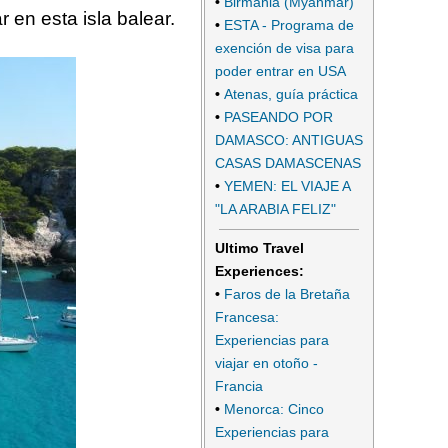
•
Birmania (Myanmar)
 en esta isla balear.
•
ESTA - Programa de
exención de visa para
poder entrar en USA
•
Atenas, guía práctica
•
PASEANDO POR
DAMASCO: ANTIGUAS
CASAS DAMASCENAS
•
YEMEN: EL VIAJE A
"LA ARABIA FELIZ"
Ultimo Travel
Experiences:
•
Faros de la Bretaña
Francesa:
Experiencias para
viajar en otoño -
Francia
•
Menorca: Cinco
Experiencias para