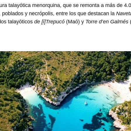
ltura talayótica menorquina, que se remonta a más de 4.
s, poblados y necrópolis, entre los que destacan la
Navet
dos talayóticos
de [i]Trepucó
(Maó) y
Torre d’en Galmés
(