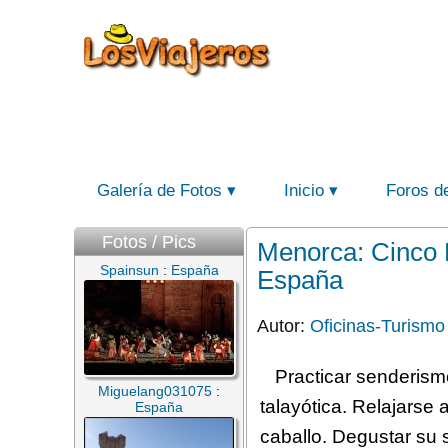
Galería de Fotos
Inicio
Foros d
Fotos / Pics
Menorca: Cinco E
Spainsun
:
España
España
Autor:
Oficinas-Turismo
Practicar senderismo
Miguelang031075
:
talayótica. Relajarse 
España
caballo. Degustar su 