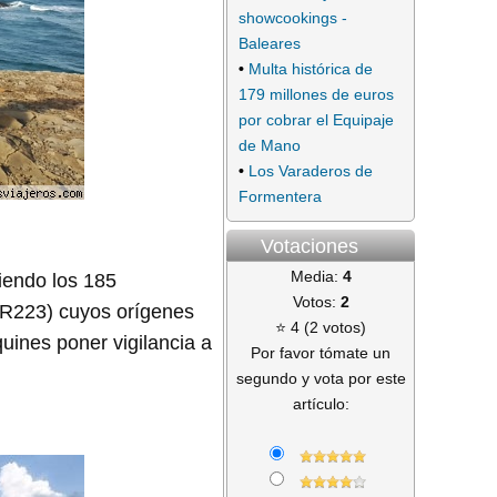
showcookings -
Baleares
•
Multa histórica de
179 millones de euros
por cobrar el Equipaje
de Mano
•
Los Varaderos de
Formentera
Votaciones
Media:
4
riendo los 185
Votos:
2
(GR223) cuyos orígenes
⭐ 4 (2 votos)
uines poner vigilancia a
Por favor tómate un
segundo y vota por este
artículo: