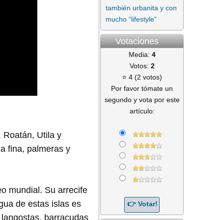
también urbanita y con
mucho “lifestyle”
Votaciones
Media:
4
Votos:
2
⭐ 4 (2 votos)
Por favor tómate un
segundo y vota por este
artículo:
. Roatán, Utila y
a fina, palmeras y
eo mundial. Su arrecife
gua de estas islas es
 langostas, barracudas