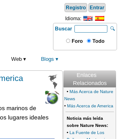
Registro
Entrar
Idioma:
Buscar
🔍
Foro
Todo
Web
Blogs
Enlaces
America
Relacionados
•
Más Acerca de Nature
News
•
Más Acerca de America
dos marinos de
os lugares ideales
Noticia más leída
sobre Nature News:
•
La Fuente de Los