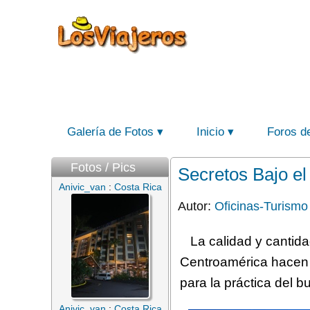
Galería de Fotos
Inicio
Foros d
Fotos / Pics
Secretos Bajo el
Anivic_van
:
Costa Rica
Autor:
Oficinas-Turismo
La calidad y cantid
Centroamérica hacen q
para la práctica del 
Anivic_van
:
Costa Rica