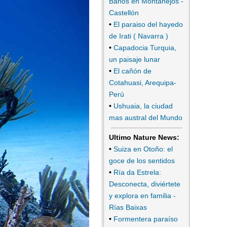
Baños en Montanejos -
Castellón
•
El paraiso del hayedo
de Irati ( Navarra )
•
Capadocia Turquia,
un paisaje lunar
•
El cañón de
Cotahuasi, Arequipa-
Perú
•
Ushuaia, la ciudad
mas austral del Mundo
Ultimo Nature News:
•
Suiza en Otoño: el
goce de los sentidos
•
Ría da Estrela:
Desconecta, diviértete
y explora en familia -
Rías Baixas
•
Formentera paraíso