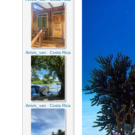
Anivic_van
:
Costa Rica
Anivic_van
:
Costa Rica