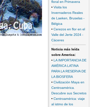
floral en Primavera
•
Visita los
Invernaderos Reales
de Laeken, Bruselas -
Bélgica
•
Cerezos en flor en el
Valle del Jerte 2024 -
Cáceres
Noticia más leída
sobre America:
•
LA IMPORTANCIA DE
AMÉRICA LATINA
PARA LA RESERVA DE
LA BIOSFERA
•
Civilización Maya en
Centroamérica.
Descubre sus Secretos
•
Centroamérica: viaje
al istmo de los