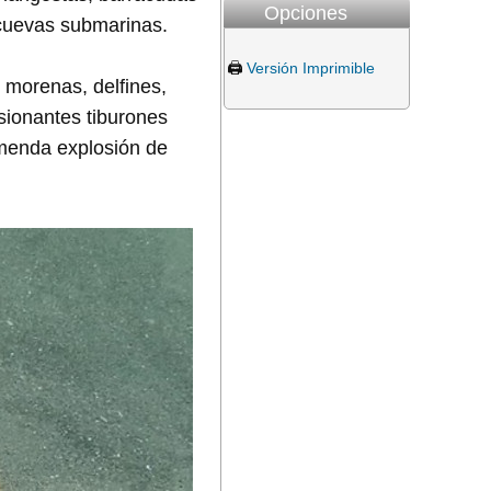
Opciones
 cuevas submarinas.
🖨️
Versión Imprimible
 morenas, delfines,
sionantes tiburones
emenda explosión de