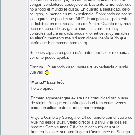
vengan vendedores/coseguidores bastante a menudo, que
no a todo el mundo le gusta. En cuanto a seguridad, cero
peligros, al menos en mi experiencia. Sobre todo de noche
los lugares se pueden ver MUY desangelados, pero esto
es habitual en muchos países de África. Guardo muy muy
buen recuerdo de los gambianos. En carretera, hay
controles policiales cada pocos kilómetros, muy amables,
en ningún momento me pidieron dinero (había leído que
había que ir preparado para esto).
Si tienes alguna pregunta más, intentaré hacer memoria a
ver si te puedo ayudar.
Disfruta !! Y en todo caso, postea tu experiencia cuando
vuelvas
"Martu3" Escribió:
Hola viajeros!
Primero agradecer que exista una comunidad tan buena
de viajes. Aunque ya había ojeado el foro varias veces
para consultas, este es mi primer mensaje.
Viajo a Gambia y Senegal el 14 de febrero con el vuelo de
Vueling desde BCN. Vuelo directo a Banjul y la idea es
recorrer Gambia unos 7-8 días y después cruzar la
frontera hacia el sur para llegar a Casamance en Senegal