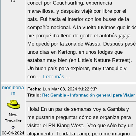
10
conocí por Couchsurfing, experiencia
maravillosa, y después viajé por libre por el
país. Fui hacia el interior con los buses de la
compañía nacional. A la vuelta tuvimos que ir d
pie porqué iba lleno de gente el autobús jajaja
Me quedé por la zona de Wassu. Después pasé
unos días en Kartong, en unos lodges que
estaban muy bien (en Little's Natture Retreat).
Un buen país para explorar, muy tranquilo y
con...
Leer más ...
moniborra
Fecha:
Lun Mar 08, 2024 %I:22 %P
m
Título:
Re: Gambia - Información general para Viajar
Hola! En un par de semanas voy a Gambia y
New
me gustaría preguntar cómo se organiza para
Traveller
visitar el PN Kiang West.. Veo que sólo hay un
08-04-2024
alojamiento, Tendaba camp, pero me imagino