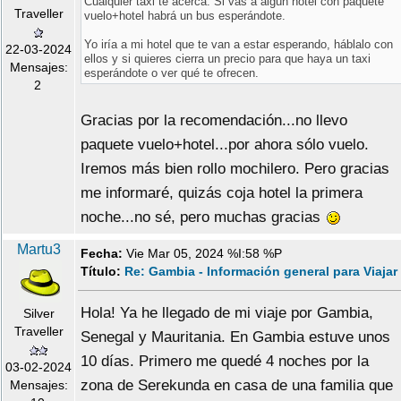
Cualquier taxi te acerca. Si vas a algún hotel con paquete
Traveller
vuelo+hotel habrá un bus esperándote.
Yo iría a mi hotel que te van a estar esperando, háblalo con
22-03-2024
ellos y si quieres cierra un precio para que haya un taxi
Mensajes:
esperándote o ver qué te ofrecen.
2
Gracias por la recomendación...no llevo
paquete vuelo+hotel...por ahora sólo vuelo.
Iremos más bien rollo mochilero. Pero gracias
me informaré, quizás coja hotel la primera
noche...no sé, pero muchas gracias
Martu3
Fecha:
Vie Mar 05, 2024 %I:58 %P
Título:
Re: Gambia - Información general para Viajar
Hola! Ya he llegado de mi viaje por Gambia,
Silver
Traveller
Senegal y Mauritania. En Gambia estuve unos
10 días. Primero me quedé 4 noches por la
03-02-2024
zona de Serekunda en casa de una familia que
Mensajes: