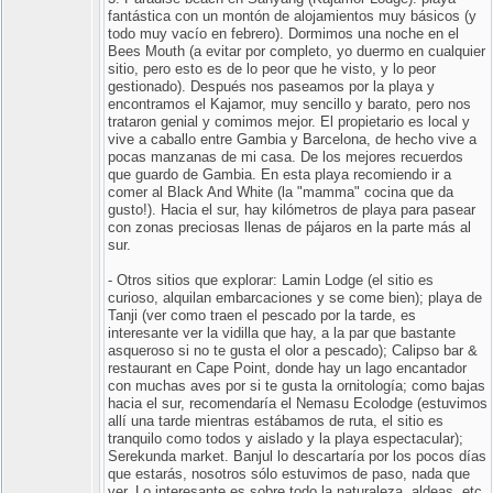
fantástica con un montón de alojamientos muy básicos (y
todo muy vacío en febrero). Dormimos una noche en el
Bees Mouth (a evitar por completo, yo duermo en cualquier
sitio, pero esto es de lo peor que he visto, y lo peor
gestionado). Después nos paseamos por la playa y
encontramos el Kajamor, muy sencillo y barato, pero nos
trataron genial y comimos mejor. El propietario es local y
vive a caballo entre Gambia y Barcelona, de hecho vive a
pocas manzanas de mi casa. De los mejores recuerdos
que guardo de Gambia. En esta playa recomiendo ir a
comer al Black And White (la "mamma" cocina que da
gusto!). Hacia el sur, hay kilómetros de playa para pasear
con zonas preciosas llenas de pájaros en la parte más al
sur.
- Otros sitios que explorar: Lamin Lodge (el sitio es
curioso, alquilan embarcaciones y se come bien); playa de
Tanji (ver como traen el pescado por la tarde, es
interesante ver la vidilla que hay, a la par que bastante
asqueroso si no te gusta el olor a pescado); Calipso bar &
restaurant en Cape Point, donde hay un lago encantador
con muchas aves por si te gusta la ornitología; como bajas
hacia el sur, recomendaría el Nemasu Ecolodge (estuvimos
allí una tarde mientras estábamos de ruta, el sitio es
tranquilo como todos y aislado y la playa espectacular);
Serekunda market. Banjul lo descartaría por los pocos días
que estarás, nosotros sólo estuvimos de paso, nada que
ver. Lo interesante es sobre todo la naturaleza, aldeas, etc.