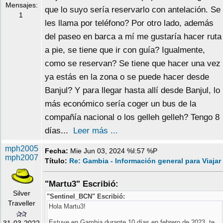
Mensajes:
que lo suyo sería reservarlo con antelación. Se
1
les llama por teléfono? Por otro lado, además
del paseo en barca a mí me gustaría hacer ruta
a pie, se tiene que ir con guía? Igualmente,
como se reservan? Se tiene que hacer una vez
ya estás en la zona o se puede hacer desde
Banjul? Y para llegar hasta allí desde Banjul, lo
más económico sería coger un bus de la
compañía nacional o los gelleh gelleh? Tengo 8
días...
Leer más ...
mph2005
Fecha:
Mie Jun 03, 2024 %I:57 %P
mph2007
Título:
Re: Gambia - Información general para Viajar
"Martu3" Escribió:
Silver
"Sentinel_BCN" Escribió:
Traveller
Hola Martu3!
Estuve en Gambia durante 10 días en febrero de 2023, te