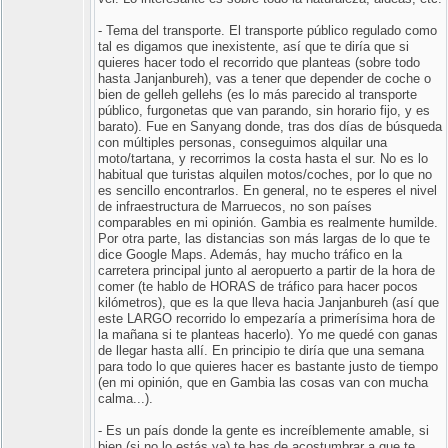
- Tema del transporte. El transporte público regulado como
tal es digamos que inexistente, así que te diría que si
quieres hacer todo el recorrido que planteas (sobre todo
hasta Janjanbureh), vas a tener que depender de coche o
bien de gelleh gellehs (es lo más parecido al transporte
público, furgonetas que van parando, sin horario fijo, y es
barato). Fue en Sanyang donde, tras dos días de búsqueda
con múltiples personas, conseguimos alquilar una
moto/tartana, y recorrimos la costa hasta el sur. No es lo
habitual que turistas alquilen motos/coches, por lo que no
es sencillo encontrarlos. En general, no te esperes el nivel
de infraestructura de Marruecos, no son países
comparables en mi opinión. Gambia es realmente humilde.
Por otra parte, las distancias son más largas de lo que te
dice Google Maps. Además, hay mucho tráfico en la
carretera principal junto al aeropuerto a partir de la hora de
comer (te hablo de HORAS de tráfico para hacer pocos
kilómetros), que es la que lleva hacia Janjanbureh (así que
este LARGO recorrido lo empezaría a primerísima hora de
la mañana si te planteas hacerlo). Yo me quedé con ganas
de llegar hasta allí. En principio te diría que una semana
para todo lo que quieres hacer es bastante justo de tiempo
(en mi opinión, que en Gambia las cosas van con mucha
calma...).
- Es un país donde la gente es increíblemente amable, si
bien (si no lo estás ya) te has de acostumbrar a que te