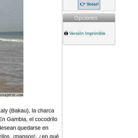
Opciones
🖨️
Versión Imprimible
ly (Bakau), la charca
 En Gambia, el cocodrilo
 desean quedarse en
rilos, ¡mansos!, ¿en qué