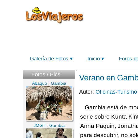
Galería de Fotos
Inicio
Foros d
Fotos / Pics
Verano en Gambia
Abaquo
:
Gambia
Autor:
Oficinas-Turismo
Gambia está de moda
serie sobre Kunta Kin
Anna Paquin, Jonatha
JMGT
:
Gambia
para descubrir, no sól