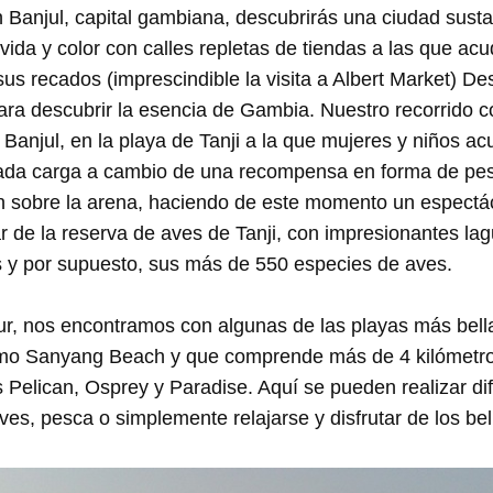
n Banjul, capital gambiana, descubrirás una ciudad susta
de vida y color con calles repletas de tiendas a las que 
us recados (imprescindible la visita a Albert Market) De
para descubrir la esencia de Gambia. Nuestro recorrido 
e Banjul, en la playa de Tanji a la que mujeres y niños a
da carga a cambio de una recompensa en forma de pes
n sobre la arena, haciendo de este momento un espectác
r de la reserva de aves de Tanji, con impresionantes l
s y por supuesto, sus más de 550 especies de aves.
ur, nos encontramos con algunas de las playas más bell
mo Sanyang Beach y que comprende más de 4 kilómetro
s Pelican, Osprey y Paradise. Aquí se pueden realizar di
es, pesca o simplemente relajarse y disfrutar de los bel