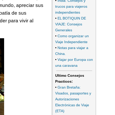
•
India: Consejos y
 mundo, apreciar sus
trucos para viajeros
patía de sus
independientes
•
EL BOTIQUIN DE
r para vivir al
VIAJE: Consejos
Generales
•
Como organizar un
Viaje Independiente
•
Notas para viajar a
China.
•
Viajar por Europa con
una caravana
Ultimo Consejos
Practicos:
•
Gran Bretaña:
Visados, pasaportes y
Autorizaciones
Electrónicas de Viaje
(ETA)