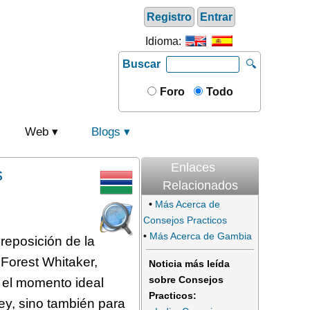
Registro
Entrar
Idioma:
Buscar
🔍
Foro
Todo
Web
Blogs
Enlaces
s
Relacionados
•
Más Acerca de
Consejos Practicos
•
Más Acerca de Gambia
reposición de la
Forest Whitaker,
Noticia más leída
sobre Consejos
 el momento ideal
Practicos:
ley, sino también para