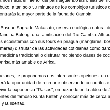
os hacia el interior del país siguiendo las orillas del r
buko, a tan solo 30 minutos de los complejos turísticos 
ntrarás la mayor parte de la fauna de Gambia.
l Bosque Sagrado Makasutu, reserva ecológica natural 
 Mandina Bolong, una ramificación del Río Gambia. Allí p
es ecosistemas con sus tours en piragua (manglares, bos
eras) disfrutar de las actividades cotidianas como dan
medicina tradicional o disfrutar recibiendo clases de co
onrisa más amable de África.
aciones, te proponemos dos interesantes opciones: un re
erá la oportunidad de recrearte observando cocodrilos 
ivir la experiencia “Raices”, empezando en la aldea de 
entes del famoso Kunta Kinteh y conocer más de cerca a
 y la libertad.