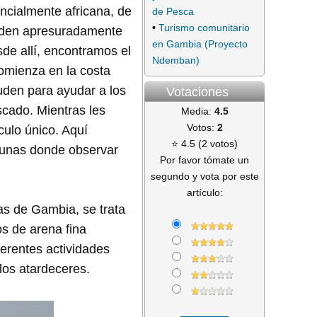
ncialmente africana, de
de Pesca
•
Turismo comunitario
acuden apresuradamente
en Gambia (Proyecto
sde allí, encontramos el
Ndemban)
comienza en la costa
cuden para ayudar a los
Votaciones
cado. Mientras les
Media:
4.5
Votos:
2
ulo único. Aquí
⭐ 4.5 (2 votos)
agunas donde observar
Por favor tómate un
segundo y vota por este
artículo:
as de Gambia, se trata
s de arena fina
ferentes actividades
los atardeceres.