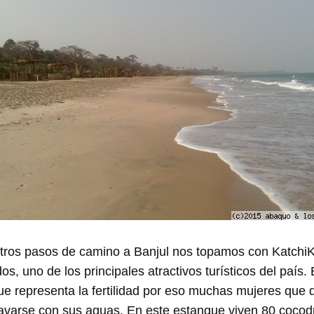
tros pasos de camino a Banjul nos topamos con KatchiKa
os, uno de los principales atractivos turísticos del país.
ue representa la fertilidad por eso muchas mujeres que
avarse con sus aguas. En este estanque viven 80 cocod