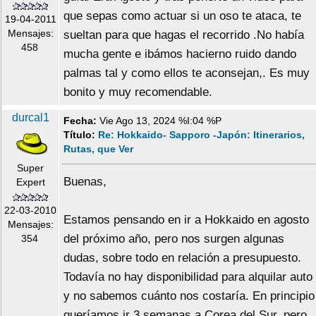
que sepas como actuar si un oso te ataca, te
19-04-2011
Mensajes:
sueltan para que hagas el recorrido .No había
458
mucha gente e ibámos hacierno ruido dando
palmas tal y como ellos te aconsejan,. Es muy
bonito y muy recomendable.
durcal1
Fecha:
Vie Ago 13, 2024 %I:04 %P
Título:
Re: Hokkaido- Sapporo -Japón: Itinerarios,
Rutas, que Ver
Super
Buenas,
Expert
22-03-2010
Estamos pensando en ir a Hokkaido en agosto
Mensajes:
del próximo año, pero nos surgen algunas
354
dudas, sobre todo en relación a presupuesto.
Todavía no hay disponibilidad para alquilar auto
y no sabemos cuánto nos costaría. En principio
queríamos ir 3 semanas a Corea del Sur, pero