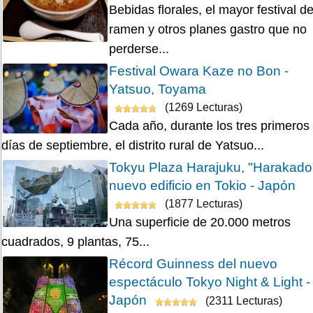
Bebidas florales, el mayor festival d
ramen y otros planes gastro que no
perderse...
Festival Owara Kaze no Bon -
Yatsuo, Toyama
(1269 Lecturas)
Cada año, durante los tres primeros
días de septiembre, el distrito rural de Yatsuo...
Tokyu Plaza Harajuku, "Harakado
nuevo edificio en Tokio - Japón
(1877 Lecturas)
Una superficie de 20.000 metros
cuadrados, 9 plantas, 75...
Récord Guinness del nuevo
espectáculo Tokyo Night & Light -
Japón
(2311 Lecturas)