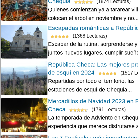
Chequia
(1874 Lecturas)
Quienes comienzan ya a tararear vil
colocan el árbol en noviembre y no..
Escapadas románticas a Repúbli
(1368 Lecturas)
Escapar de la rutina, sorprenderse y
juntos nuevos lugares, cumplir sueño
República Checa: Las mejores pr
de esquí en 2024
(1517 L
Repartidas por todo el territorio, las
estaciones de esquí de Chequia...
Mercadillos de Navidad 2023 en 
Checa
(1791 Lecturas)
La temporada de Adviento en Chequ
experiencia que merece disfrutarse a
Los 7 Festivales más importantes