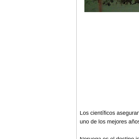
Los científicos asegura
uno de los mejores año
Noruega es el destino ide