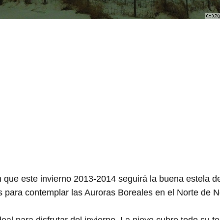
n que este invierno 2013-2014 seguirá la buena estela d
s para contemplar las Auroras Boreales en el Norte de 
al para disfrutar del invierno. La nieve cubre todo su terr