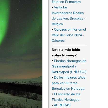
floral en Primavera
•
Visita los
Invernaderos Reales
de Laeken, Bruselas -
Bélgica
•
Cerezos en flor en el
Valle del Jerte 2024 -
Cáceres
Noticia más leída
sobre Noruega:
•
Fiordos Noruegos de
Geirangerfjord y
Nærøyfjord (UNESCO)
•
De los mejores años
para ver Auroras
Boreales en Noruega
•
El encanto de los
Fiordos Noruegos
•
AURORAS