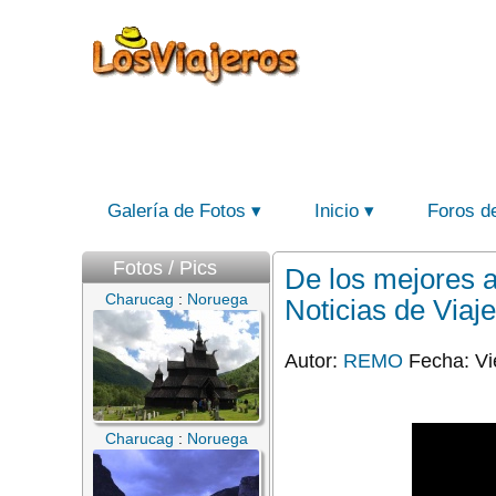
Galería de Fotos
Inicio
Foros d
Fotos / Pics
De los mejores 
Charucag
:
Noruega
Noticias de Viaj
Autor:
REMO
Fecha: Vie
Charucag
:
Noruega