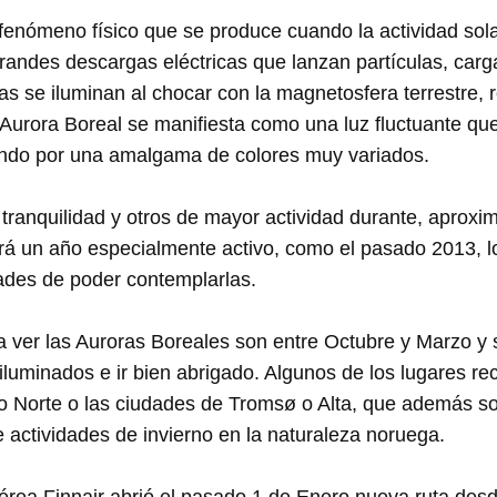
fenómeno físico que se produce cuando la actividad sola
randes descargas eléctricas que lanzan partículas, carga
ulas se iluminan al chocar con la magnetosfera terrestre,
 Aurora Boreal se manifiesta como una luz fluctuante que
sando por una amalgama de colores muy variados.
e tranquilidad y otros de mayor actividad durante, aprox
rá un año especialmente activo, como el pasado 2013, l
des de poder contemplarlas.
ver las Auroras Boreales son entre Octubre y Marzo y s
 iluminados e ir bien abrigado. Algunos de los lugares 
 Norte o las ciudades de Tromsø o Alta, que además s
e actividades de invierno en la naturaleza noruega.
rea Finnair abrió el pasado 1 de Enero nueva ruta desd