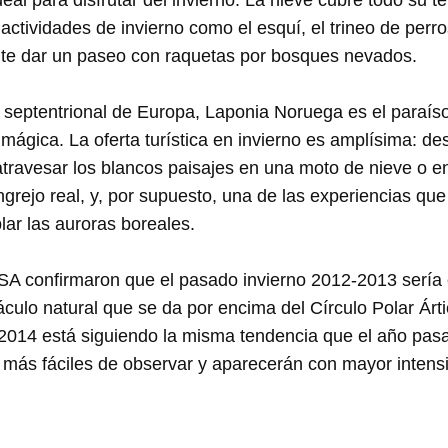
 actividades de invierno como el esquí, el trineo de per
nte dar un paseo con raquetas por bosques nevados.
 septentrional de Europa, Laponia Noruega es el paraíso 
ágica. La oferta turística en invierno es amplísima: des
atravesar los blancos paisajes en una moto de nieve o en
ngrejo real, y, por supuesto, una de las experiencias q
ar las auroras boreales.
ASA confirmaron que el pasado invierno 2012-2013 sería 
culo natural que se da por encima del Círculo Polar Árt
2014 está siguiendo la misma tendencia que el año pasad
 más fáciles de observar y aparecerán con mayor intens