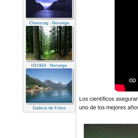
Charucag
:
Noruega
ISI1964
:
Noruega
Los científicos asegura
uno de los mejores año
Galería de Fotos