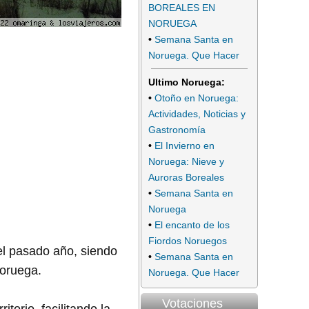
BOREALES EN
NORUEGA
•
Semana Santa en
Noruega. Que Hacer
Ultimo Noruega:
•
Otoño en Noruega:
Actividades, Noticias y
Gastronomía
•
El Invierno en
Noruega: Nieve y
Auroras Boreales
•
Semana Santa en
Noruega
•
El encanto de los
Fiordos Noruegos
el pasado año, siendo
•
Semana Santa en
Noruega.
Noruega. Que Hacer
Votaciones
itorio, facilitando la