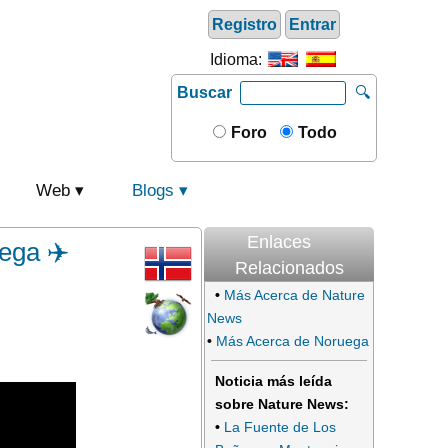
Registro
Entrar
Idioma:
Buscar
🔍
Foro
Todo
Web
Blogs
Enlaces
ega ✈️
Relacionados
•
Más Acerca de Nature
News
•
Más Acerca de Noruega
Noticia más leída
sobre Nature News:
•
La Fuente de Los