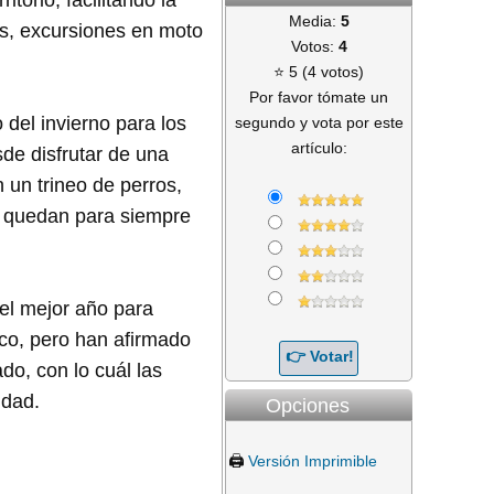
Media:
5
ros, excursiones en moto
Votos:
4
⭐ 5 (4 votos)
Por favor tómate un
del invierno para los
segundo y vota por este
artículo:
de disfrutar de una
 un trineo de perros,
ue quedan para siempre
el mejor año para
ico, pero han afirmado
o, con lo cuál las
idad.
Opciones
🖨️
Versión Imprimible