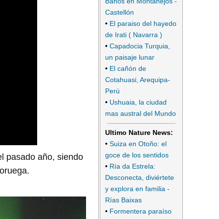
Baños en Montanejos -
Castellón
•
El paraiso del hayedo
de Irati ( Navarra )
•
Capadocia Turquia,
un paisaje lunar
•
El cañón de
Cotahuasi, Arequipa-
Perú
•
Ushuaia, la ciudad
mas austral del Mundo
Ultimo Nature News:
•
Suiza en Otoño: el
goce de los sentidos
el pasado año, siendo
•
Ría da Estrela:
Noruega.
Desconecta, diviértete
y explora en familia -
Rías Baixas
•
Formentera paraíso