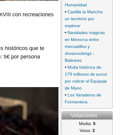
Humanidad
•
Castilla la Mancha:
 XVIII con recreaciones
un territorio por
explorar
•
Navidades mágicas
en Menorca entre
mercadillos y
s históricos que te
showcookings -
o: 5€ por persona
Baleares
•
Multa histórica de
179 millones de euros
por cobrar el Equipaje
de Mano
•
Los Varaderos de
Formentera
Votaciones
Media:
5
Votos:
2