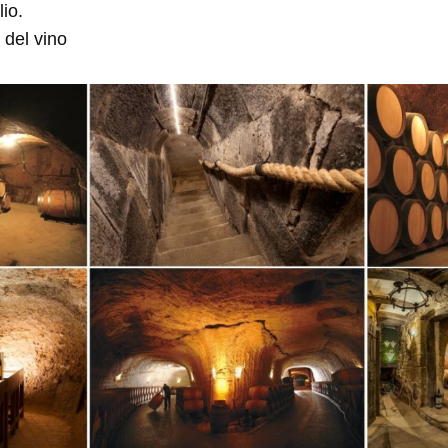
io.
 del vino