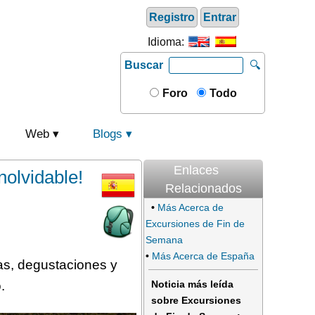
Registro
Entrar
Idioma:
Buscar
🔍
Foro
Todo
Web
Blogs
Enlaces
nolvidable!
Relacionados
•
Más Acerca de
Excursiones de Fin de
Semana
•
Más Acerca de España
tas, degustaciones y
.
Noticia más leída
sobre Excursiones