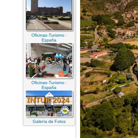
Oficinas-Turismo
:
España
Oficinas-Turismo
:
España
Galería de Fotos