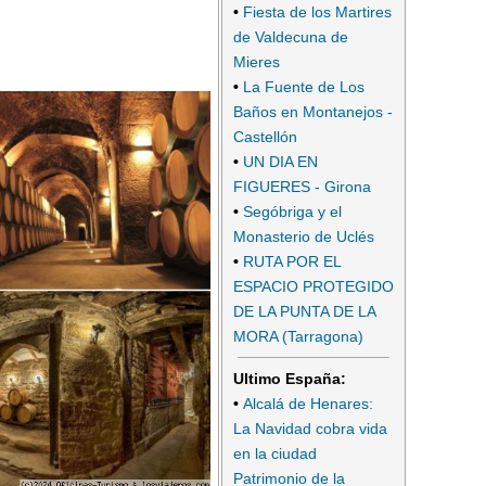
•
Fiesta de los Martires
de Valdecuna de
Mieres
•
La Fuente de Los
Baños en Montanejos -
Castellón
•
UN DIA EN
FIGUERES - Girona
•
Segóbriga y el
Monasterio de Uclés
•
RUTA POR EL
ESPACIO PROTEGIDO
DE LA PUNTA DE LA
MORA (Tarragona)
Ultimo España:
•
Alcalá de Henares:
La Navidad cobra vida
en la ciudad
Patrimonio de la