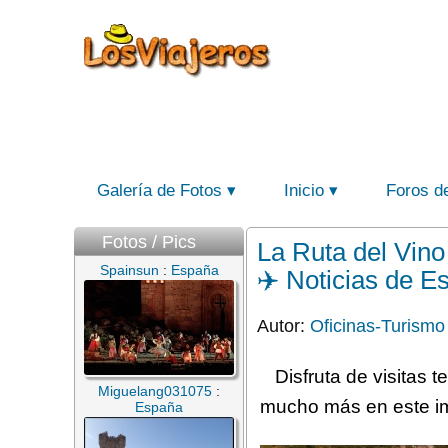
Galería de Fotos
Inicio
Foros d
Fotos / Pics
La Ruta del Vino 
Spainsun
:
España
✈️ Noticias de E
Autor:
Oficinas-Turismo
Disfruta de visitas 
Miguelang031075
:
mucho más en este imp
España