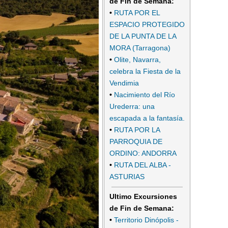
de Fin de Semana:
•
RUTA POR EL
ESPACIO PROTEGIDO
DE LA PUNTA DE LA
MORA (Tarragona)
•
Olite, Navarra,
celebra la Fiesta de la
Vendimia
•
Nacimiento del Río
Urederra: una
escapada a la fantasía.
•
RUTA POR LA
PARROQUIA DE
ORDINO: ANDORRA
•
RUTA DEL ALBA -
ASTURIAS
Ultimo Excursiones
de Fin de Semana:
•
Territorio Dinópolis -