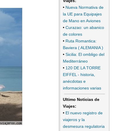
Viajes:
•
Nueva Normativa de
la UE para Equipajes
de Mano en Aviones
•
Curazao: un abanico
de colores
•
Ruta Romantica:
Baviera ( ALEMANIA )
•
Sicilia: El ombligo del
Mediterráneo
•
120 DE LA TORRE
EIFFEL - historia,
anécdotas e
informaciones varias
Ultimo Noticias de
Viajes:
•
El nuevo registro de
viajeros y la
desmesura regulatoria