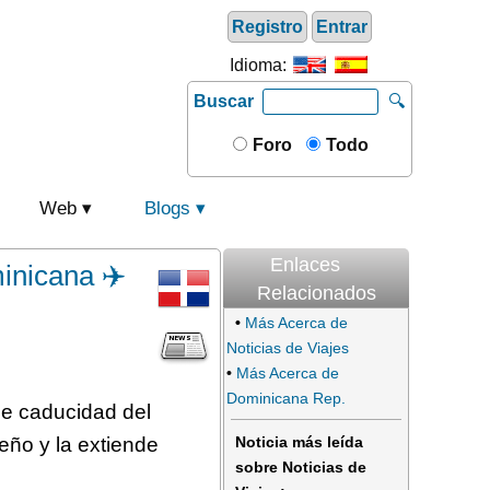
Registro
Entrar
Idioma:
Buscar
🔍
Foro
Todo
Web
Blogs
Enlaces
inicana ✈️
Relacionados
•
Más Acerca de
Noticias de Viajes
•
Más Acerca de
Dominicana Rep.
de caducidad del
beño y la extiende
Noticia más leída
sobre Noticias de