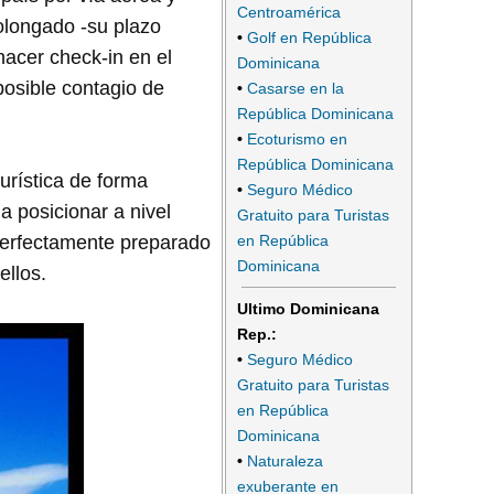
Centroamérica
olongado -su plazo
•
Golf en República
hacer check-in en el
Dominicana
posible contagio de
•
Casarse en la
República Dominicana
•
Ecoturismo en
República Dominicana
urística de forma
•
Seguro Médico
 a posicionar a nivel
Gratuito para Turistas
en República
 perfectamente preparado
Dominicana
ellos.
Ultimo Dominicana
Rep.:
•
Seguro Médico
Gratuito para Turistas
en República
Dominicana
•
Naturaleza
exuberante en