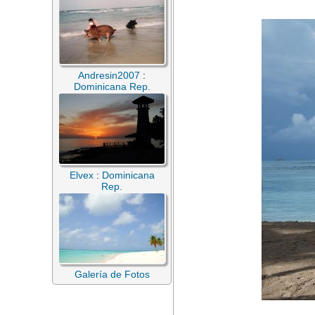
Andresin2007
:
Dominicana Rep.
Elvex
:
Dominicana
Rep.
Galería de Fotos