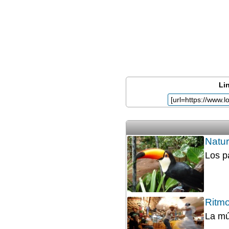
Lin
Natur
Los p
Ritmo
La mú