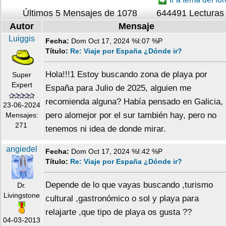
Últimos 5 Mensajes de 1078
644491 Lecturas
Autor
Mensaje
Luiggis
Fecha:
Dom Oct 17, 2024 %I:07 %P
Título:
Re: Viaje por España ¿Dónde ir?
Hola!!!1 Estoy buscando zona de playa por
Super
Expert
España para Julio de 2025, alguien me
recomienda alguna? Había pensado en Galicia,
23-06-2024
pero alomejor por el sur también hay, pero no
Mensajes:
271
tenemos ni idea de donde mirar.
angiedel
Fecha:
Dom Oct 17, 2024 %I:42 %P
Título:
Re: Viaje por España ¿Dónde ir?
Depende de lo que vayas buscando ,turismo
Dr.
Livingstone
cultural ,gastronómico o sol y playa para
relajarte ,que tipo de playa os gusta ??
04-03-2013