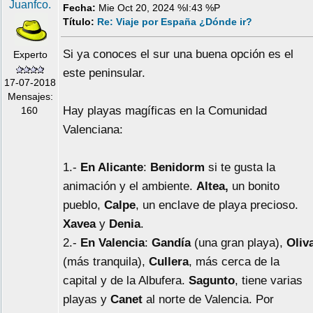
Juanfco.
Fecha:
Mie Oct 20, 2024 %I:43 %P
Título:
Re: Viaje por España ¿Dónde ir?
Si ya conoces el sur una buena opción es el
Experto
este peninsular.
17-07-2018
Mensajes:
Hay playas magíficas en la Comunidad
160
Valenciana:
1.-
En Alicante
:
Benidorm
si te gusta la
animación y el ambiente.
Altea,
un bonito
pueblo,
Calpe
, un enclave de playa precioso.
Xavea
y
Denia
.
2.-
En Valencia
:
Gandía
(una gran playa),
Oliv
(más tranquila),
Cullera
, más cerca de la
capital y de la Albufera.
Sagunto
, tiene varias
playas y
Canet
al norte de Valencia. Por