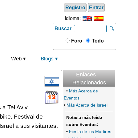
Registro
Entrar
Idioma:
Buscar
🔍
Foro
Todo
Web
Blogs
Enlaces
Relacionados
•
Más Acerca de
Eventos
•
Más Acerca de Israel
 a Tel Aviv
ike. Festival de
Noticia más leída
sobre Eventos:
rael a sus visitantes.
•
Fiesta de los Martires