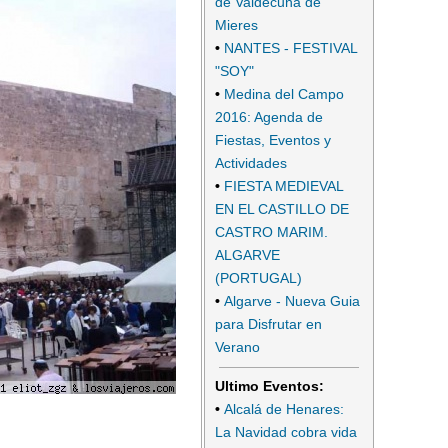
de Valdecuna de
Mieres
•
NANTES - FESTIVAL
"SOY"
•
Medina del Campo
2016: Agenda de
Fiestas, Eventos y
Actividades
•
FIESTA MEDIEVAL
EN EL CASTILLO DE
CASTRO MARIM.
ALGARVE
(PORTUGAL)
•
Algarve - Nueva Guia
para Disfrutar en
Verano
Ultimo Eventos:
•
Alcalá de Henares:
La Navidad cobra vida