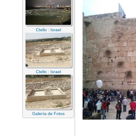
Ctello
:
Israel
Ctello
:
Israel
Galería de Fotos