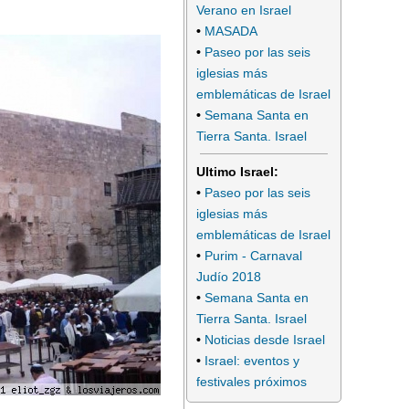
Verano en Israel
•
MASADA
•
Paseo por las seis
iglesias más
emblemáticas de Israel
•
Semana Santa en
Tierra Santa. Israel
Ultimo Israel:
•
Paseo por las seis
iglesias más
emblemáticas de Israel
•
Purim - Carnaval
Judío 2018
•
Semana Santa en
Tierra Santa. Israel
•
Noticias desde Israel
•
Israel: eventos y
festivales próximos