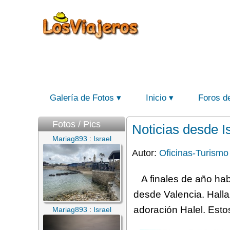
Galería de Fotos
Inicio
Foros d
Fotos / Pics
Noticias desde Is
Mariag893
:
Israel
Autor:
Oficinas-Turismo
A finales de año ha
desde Valencia. Halla
adoración Halel. Esto
Mariag893
:
Israel