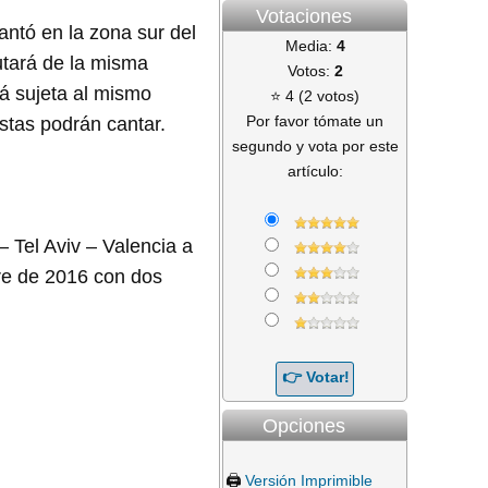
Votaciones
antó en la zona sur del
Media:
4
rutará de la misma
Votos:
2
ará sujeta al mismo
⭐ 4 (2 votos)
Por favor tómate un
stas podrán cantar.
segundo y vota por este
artículo:
 Tel Aviv – Valencia a
bre de 2016 con dos
Opciones
🖨️
Versión Imprimible