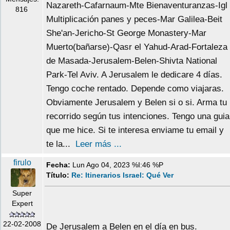
Nazareth-Cafarnaum-Mte Bienaventuranzas-Igl
816
Multiplicación panes y peces-Mar Galilea-Beit
She'an-Jericho-St George Monastery-Mar
Muerto(bañarse)-Qasr el Yahud-Arad-Fortaleza
de Masada-Jerusalem-Belen-Shivta National
Park-Tel Aviv. A Jerusalem le dedicare 4 días.
Tengo coche rentado. Depende como viajaras.
Obviamente Jerusalem y Belen si o si. Arma tu
recorrido según tus intenciones. Tengo una guia
que me hice. Si te interesa enviame tu email y
te la...
Leer más ...
firulo
Fecha:
Lun Ago 04, 2023 %I:46 %P
Título:
Re: Itinerarios Israel: Qué Ver
Super
Expert
22-02-2008
De Jerusalem a Belen en el día en bus.