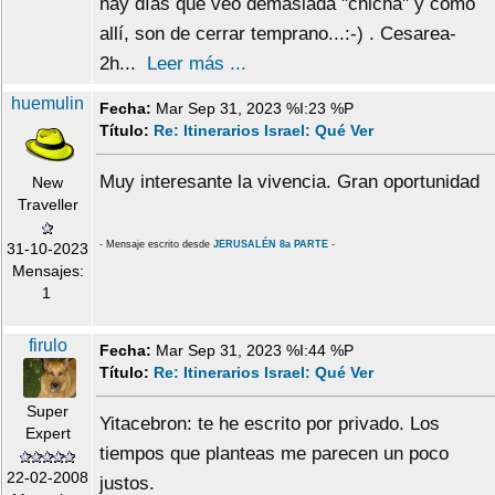
hay días que veo demasiada "chicha" y como
allí, son de cerrar temprano...:-) . Cesarea-
2h...
Leer más ...
huemulin
Fecha:
Mar Sep 31, 2023 %I:23 %P
Título:
Re: Itinerarios Israel: Qué Ver
Muy interesante la vivencia. Gran oportunidad
New
Traveller
- Mensaje escrito desde
JERUSALÉN 8a PARTE
-
31-10-2023
Mensajes:
1
firulo
Fecha:
Mar Sep 31, 2023 %I:44 %P
Título:
Re: Itinerarios Israel: Qué Ver
Super
Yitacebron: te he escrito por privado. Los
Expert
tiempos que planteas me parecen un poco
22-02-2008
justos.