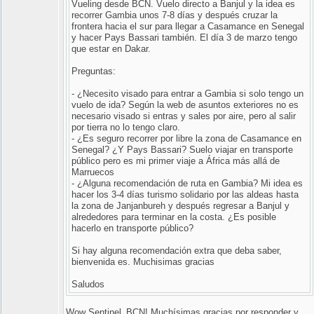
Vueling desde BCN. Vuelo directo a Banjul y la idea es
recorrer Gambia unos 7-8 días y después cruzar la
frontera hacia el sur para llegar a Casamance en Senegal
y hacer Pays Bassari también. El día 3 de marzo tengo
que estar en Dakar.
Preguntas:
- ¿Necesito visado para entrar a Gambia si solo tengo un
vuelo de ida? Según la web de asuntos exteriores no es
necesario visado si entras y sales por aire, pero al salir
por tierra no lo tengo claro.
- ¿Es seguro recorrer por libre la zona de Casamance en
Senegal? ¿Y Pays Bassari? Suelo viajar en transporte
público pero es mi primer viaje a África más allá de
Marruecos
- ¿Alguna recomendación de ruta en Gambia? Mi idea es
hacer los 3-4 días turismo solidario por las aldeas hasta
la zona de Janjanbureh y después regresar a Banjul y
alrededores para terminar en la costa. ¿Es posible
hacerlo en transporte público?
Si hay alguna recomendación extra que deba saber,
bienvenida es. Muchisimas gracias
Saludos
Wow Sentinel_BCN! Muchísimas gracias por responder y