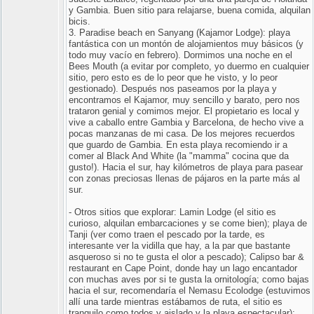
y Gambia. Buen sitio para relajarse, buena comida, alquilan
bicis.
3. Paradise beach en Sanyang (Kajamor Lodge): playa
fantástica con un montón de alojamientos muy básicos (y
todo muy vacío en febrero). Dormimos una noche en el
Bees Mouth (a evitar por completo, yo duermo en cualquier
sitio, pero esto es de lo peor que he visto, y lo peor
gestionado). Después nos paseamos por la playa y
encontramos el Kajamor, muy sencillo y barato, pero nos
trataron genial y comimos mejor. El propietario es local y
vive a caballo entre Gambia y Barcelona, de hecho vive a
pocas manzanas de mi casa. De los mejores recuerdos
que guardo de Gambia. En esta playa recomiendo ir a
comer al Black And White (la "mamma" cocina que da
gusto!). Hacia el sur, hay kilómetros de playa para pasear
con zonas preciosas llenas de pájaros en la parte más al
sur.
- Otros sitios que explorar: Lamin Lodge (el sitio es
curioso, alquilan embarcaciones y se come bien); playa de
Tanji (ver como traen el pescado por la tarde, es
interesante ver la vidilla que hay, a la par que bastante
asqueroso si no te gusta el olor a pescado); Calipso bar &
restaurant en Cape Point, donde hay un lago encantador
con muchas aves por si te gusta la ornitología; como bajas
hacia el sur, recomendaría el Nemasu Ecolodge (estuvimos
allí una tarde mientras estábamos de ruta, el sitio es
tranquilo como todos y aislado y la playa espectacular);