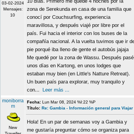
10 días. Primero me quedé 4 noches por la
03-02-2024
zona de Serekunda en casa de una familia que
Mensajes:
10
conocí por Couchsurfing, experiencia
maravillosa, y después viajé por libre por el
país. Fui hacia el interior con los buses de la
compañía nacional. A la vuelta tuvimos que ir d
pie porqué iba lleno de gente el autobús jajaja
Me quedé por la zona de Wassu. Después pasé
unos días en Kartong, en unos lodges que
estaban muy bien (en Little's Natture Retreat).
Un buen país para explorar, muy tranquilo y
con...
Leer más ...
moniborra
Fecha:
Lun Mar 08, 2024 %I:22 %P
m
Título:
Re: Gambia - Información general para Viajar
Hola! En un par de semanas voy a Gambia y
New
me gustaría preguntar cómo se organiza para
Traveller