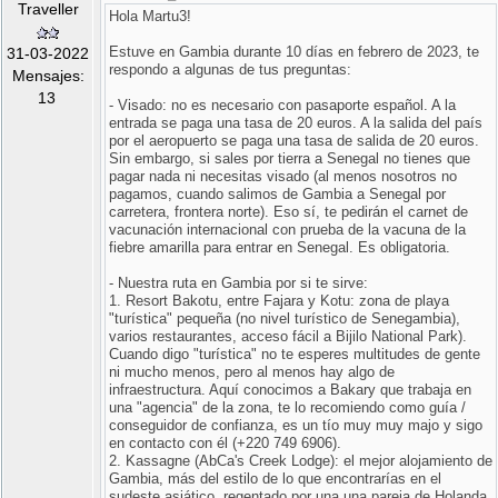
Traveller
Hola Martu3!
Estuve en Gambia durante 10 días en febrero de 2023, te
31-03-2022
respondo a algunas de tus preguntas:
Mensajes:
13
- Visado: no es necesario con pasaporte español. A la
entrada se paga una tasa de 20 euros. A la salida del país
por el aeropuerto se paga una tasa de salida de 20 euros.
Sin embargo, si sales por tierra a Senegal no tienes que
pagar nada ni necesitas visado (al menos nosotros no
pagamos, cuando salimos de Gambia a Senegal por
carretera, frontera norte). Eso sí, te pedirán el carnet de
vacunación internacional con prueba de la vacuna de la
fiebre amarilla para entrar en Senegal. Es obligatoria.
- Nuestra ruta en Gambia por si te sirve:
1. Resort Bakotu, entre Fajara y Kotu: zona de playa
"turística" pequeña (no nivel turístico de Senegambia),
varios restaurantes, acceso fácil a Bijilo National Park).
Cuando digo "turística" no te esperes multitudes de gente
ni mucho menos, pero al menos hay algo de
infraestructura. Aquí conocimos a Bakary que trabaja en
una "agencia" de la zona, te lo recomiendo como guía /
conseguidor de confianza, es un tío muy muy majo y sigo
en contacto con él (+220 749 6906).
2. Kassagne (AbCa's Creek Lodge): el mejor alojamiento de
Gambia, más del estilo de lo que encontrarías en el
sudeste asiático, regentado por una una pareja de Holanda