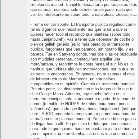
Serekunda market. Banjul lo descartaría por los pocos días
que estarás, nosotros sólo estuvimos de paso, nada que
ver. Lo interesante es sobre todo la naturaleza, aldeas, etc.
- Tema del transporte. El transporte público regulado como
tal es digamos que inexistente, así que te diría que si
quieres hacer todo el recorrido que planteas (sobre todo
hasta Janjanbureh), vas a tener que depender de coche o
bien de gelleh gellehs (es lo más parecido al transporte
público, furgonetas que van parando, sin horario fijo, y es
barato). Fue en Sanyang donde, tras dos días de búsqueda
con múltiples personas, conseguimos alquilar una
moto/tartana, y recorrimos la costa hasta el sur. No es lo
habitual que turistas alquilen motos/coches, por lo que no
es sencillo encontrarlos. En general, no te esperes el nivel
de infraestructura de Marruecos, no son países
comparables en mi opinión. Gambia es realmente humilde.
Por otra parte, las distancias son más largas de lo que te
dice Google Maps. Además, hay mucho tráfico en la
carretera principal junto al aeropuerto a partir de la hora de
comer (te hablo de HORAS de tráfico para hacer pocos
kilómetros), que es la que lleva hacia Janjanbureh (así que
este LARGO recorrido lo empezaría a primerísima hora de
la mañana si te planteas hacerlo). Yo me quedé con ganas
de llegar hasta allí. En principio te diría que una semana
para todo lo que quieres hacer es bastante justo de tiempo
(en mi opinión, que en Gambia las cosas van con mucha
calma...).