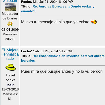
Salodari
Fecha:
Mie Jul 21, 2024 %I:06 %P
Título:
Re: Auroras Boreales: ¿Dónde verlas y
cuándo?
Moderador
de Diarios
Muevo tu mensaje al hilo que ya existe
03-04-2009
Mensajes:
20689
El_viajero
Fecha:
Sab Jul 24, 2024 %I:29 %P
_enmasca
Título:
Re: Escandinavia en invierno para ver aurora
rado
boreales
Pues mira que busqué antes y no lo vi, perdón
Travel
Addict
11-03-2018
Mensajes:
81