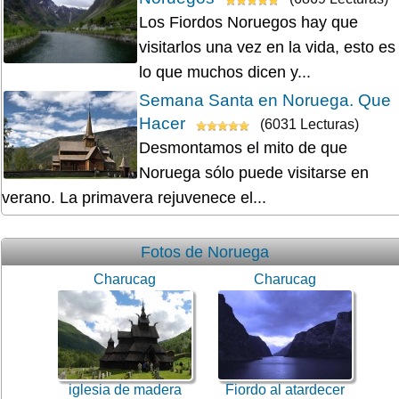
Los Fiordos Noruegos hay que
visitarlos una vez en la vida, esto es
lo que muchos dicen y...
Semana Santa en Noruega. Que
Hacer
(6031 Lecturas)
Desmontamos el mito de que
Noruega sólo puede visitarse en
verano. La primavera rejuvenece el...
Fotos de Noruega
Charucag
Charucag
iglesia de madera
Fiordo al atardecer