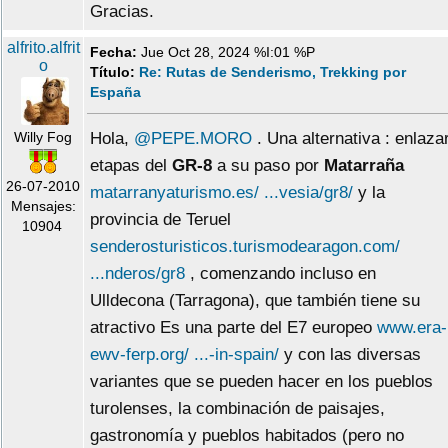
Gracias.
alfrito.alfrit
Fecha:
Jue Oct 28, 2024 %I:01 %P
o
Título:
Re: Rutas de Senderismo, Trekking por
España
Willy Fog
Hola,
@PEPE.MORO
. Una alternativa : enlaza
etapas del
GR-8
a su paso por
Matarraña
26-07-2010
matarranyaturismo.es/ ...vesia/gr8/
y la
Mensajes:
provincia de Teruel
10904
senderosturisticos.turismodearagon.com/
...nderos/gr8
, comenzando incluso en
Ulldecona (Tarragona), que también tiene su
atractivo Es una parte del E7 europeo
www.era-
ewv-ferp.org/ ...-in-spain/
y con las diversas
variantes que se pueden hacer en los pueblos
turolenses, la combinación de paisajes,
gastronomía y pueblos habitados (pero no