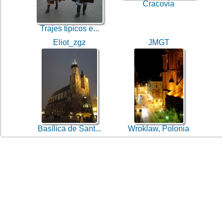
Cracovia
Trajes tipicos e...
Eliot_zgz
JMGT
Basílica de Sant...
Wroklaw, Polonia