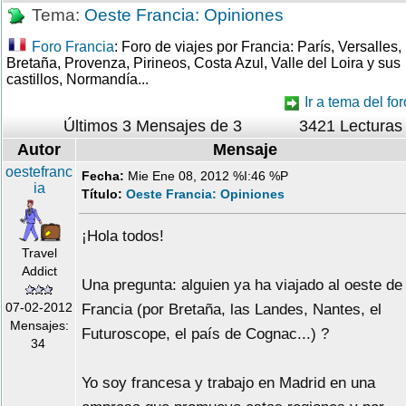
Tema:
Oeste Francia: Opiniones
Foro Francia
: Foro de viajes por Francia: París, Versalles,
Bretaña, Provenza, Pirineos, Costa Azul, Valle del Loira y sus
castillos, Normandía...
Ir a tema del for
Últimos 3 Mensajes de 3
3421 Lecturas
Autor
Mensaje
oestefranc
Fecha:
Mie Ene 08, 2012 %I:46 %P
ia
Título:
Oeste Francia: Opiniones
¡Hola todos!
Travel
Addict
Una pregunta: alguien ya ha viajado al oeste de
07-02-2012
Francia (por Bretaña, las Landes, Nantes, el
Mensajes:
Futuroscope, el país de Cognac...) ?
34
Yo soy francesa y trabajo en Madrid en una