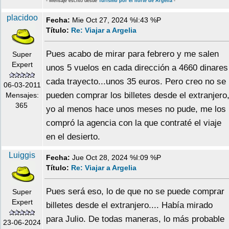
- Mensaje escrito desde
Turismo por el norte de Argelia
-
placidoo
Fecha:
Mie Oct 27, 2024 %I:43 %P
Título:
Re: Viajar a Argelia
Pues acabo de mirar para febrero y me salen
Super
Expert
unos 5 vuelos en cada dirección a 4660 dinares
cada trayecto...unos 35 euros. Pero creo no se
06-03-2011
pueden comprar los billetes desde el extranjero
Mensajes:
365
yo al menos hace unos meses no pude, me los
compró la agencia con la que contraté el viaje
en el desierto.
Luiggis
Fecha:
Jue Oct 28, 2024 %I:09 %P
Título:
Re: Viajar a Argelia
Pues será eso, lo de que no se puede comprar
Super
Expert
billetes desde el extranjero.... Había mirado
para Julio. De todas maneras, lo más probable
23-06-2024