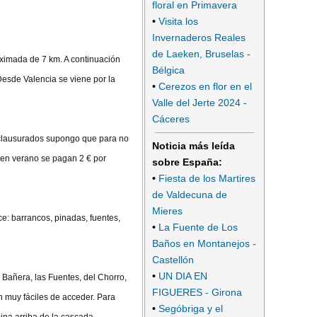
floral en Primavera
•
Visita los
Invernaderos Reales
de Laeken, Bruselas -
roximada de 7 km. A continuación
Bélgica
Desde Valencia se viene por la
•
Cerezos en flor en el
Valle del Jerte 2024 -
Cáceres
 clausurados supongo que para no
Noticia más leída
 en verano se pagan 2 € por
sobre España:
•
Fiesta de los Martires
de Valdecuna de
Mieres
ce: barrancos, pinadas, fuentes,
•
La Fuente de Los
Baños en Montanejos -
Castellón
•
UN DIA EN
Bañera, las Fuentes, del Chorro,
FIGUERES - Girona
on muy fáciles de acceder. Para
•
Segóbriga y el