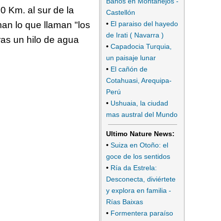
Baños en Montanejos -
0 Km. al sur de la
Castellón
man lo que llaman "los
•
El paraiso del hayedo
de Irati ( Navarra )
as un hilo de agua
•
Capadocia Turquia,
un paisaje lunar
•
El cañón de
Cotahuasi, Arequipa-
Perú
•
Ushuaia, la ciudad
mas austral del Mundo
Ultimo Nature News:
•
Suiza en Otoño: el
goce de los sentidos
•
Ría da Estrela:
Desconecta, diviértete
y explora en familia -
Rías Baixas
•
Formentera paraíso