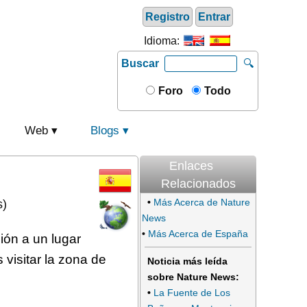
Registro
Entrar
Idioma:
Buscar
🔍
Foro
Todo
Web
Blogs
Enlaces
Relacionados
•
Más Acerca de Nature
s)
News
•
Más Acerca de España
ión a un lugar
 visitar la zona de
Noticia más leída
sobre Nature News:
•
La Fuente de Los