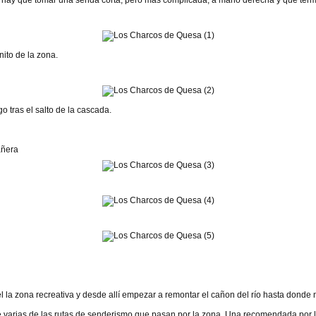
o hay que tomar una senda corta, pero más complicada, a mano derecha y que term
ito de la zona.
 tras el salto de la cascada.
añera
del la zona recreativa y desde allí empezar a remontar el cañon del río hasta dond
e varias de las rutas de senderismo que pasan por la zona. Una recomendada por l