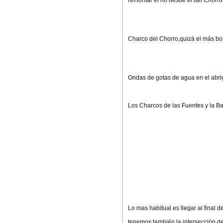
remontar el rio desde el del Chorr
Charco del Chorro,quizá el más bon
Ondas de gotas de agua en el abrigo
Los Charcos de las Fuentes y la B
Lo mas habitual es llegar al final 
tenemos también la intersección d