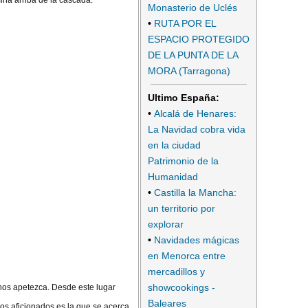
ina arriba de la cascada.
Monasterio de Uclés
•
RUTA POR EL
ESPACIO PROTEGIDO
DE LA PUNTA DE LA
MORA (Tarragona)
Ultimo España:
•
Alcalá de Henares:
La Navidad cobra vida
en la ciudad
Patrimonio de la
Humanidad
•
Castilla la Mancha:
un territorio por
explorar
•
Navidades mágicas
en Menorca entre
mercadillos y
showcookings -
e nos apetezca. Desde este lugar
Baleares
os aficionados es la que se acerca