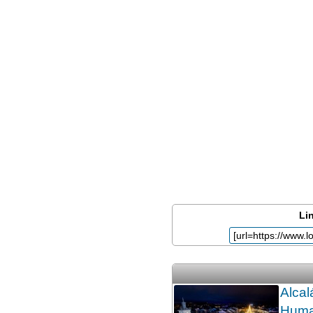
Lin
Alcal
Huma