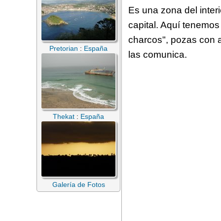
Es una zona del inter
capital. Aquí tenemos 
charcos", pozas con 
Pretorian
:
España
las comunica.
Thekat
:
España
Galería de Fotos