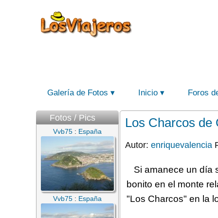
Galería de Fotos
Inicio
Foros d
Fotos / Pics
Los Charcos de 
Vvb75
:
España
Autor:
enriquevalencia
F
Si amanece un día s
bonito en el monte re
"Los Charcos" en la l
Vvb75
:
España