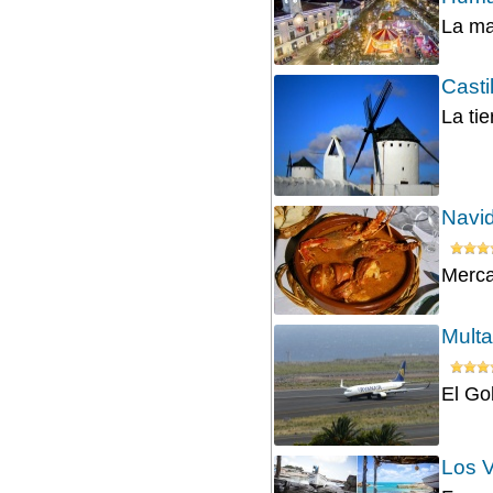
La ma
Casti
La tie
Navid
Mercad
Multa
El Go
Los 